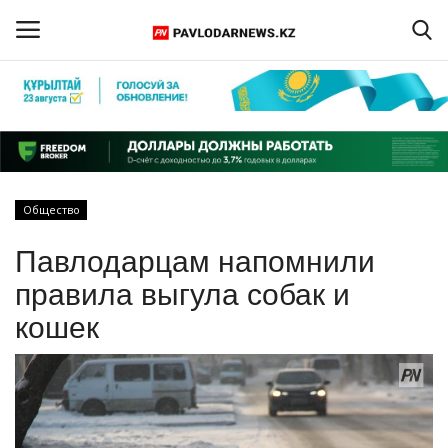
Войти
Регистрация
Главная
Общество
Обратная связь
Павлодарцам напомнили
ПАВЛОДАРСКАЯ ОБЛАСТЬ
правила выгула собак и
кошек
КАЗАХСТАН
МИР
СПЕЦПРОЕКТЫ