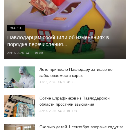
OFFICIAL
Павлодарцам сообщили об изменениях в
порядке перечисления...
Авг 7, 2026
0
80
Лето принесло Павлодару затишье по
заболеваемости корью
Авг 6, 2026
0
95
Сотне штрафников из Павлодарской
области простили взыскания
Авг 3, 2026
0
153
Сколько детей 1 сентября впервые сядут за