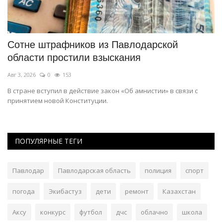
Сотне штрафников из Павлодарской
О
области простили взыскания
м
Авг 3, 2026
0
153
Ию
В стране вступил в действие закон «Об амнистии» в связи с
Сб
принятием новой Конституции.
ми
ПОПУЛЯРНЫЕ ТЕГИ
Павлодар
Павлодарская область
полиция
спорт
погода
Экибастуз
дети
ремонт
Казахстан
Аксу
конкурс
футбол
дчс
облачно
школа