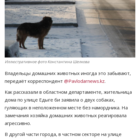
СПОРТ
Чек-лист
РАЗВЛЕЧЕНИЯ
OFFICIAL
Иллюстративное фото Константина Шелкова
Владельцы домашних животных иногда это забывают,
Курултай
передаёт корреспондент
@Pavlodarnews.kz
.
Язык
Как рассказали в областном департаменте, жительница
дома по улице Едыге би заявила о двух собаках,
Қазақша
Русский
гуляющих в неположенном месте без намордника. На
замечания хозяйка домашних животных реагировала
агрессивно.
В другой части города, в частном секторе на улице