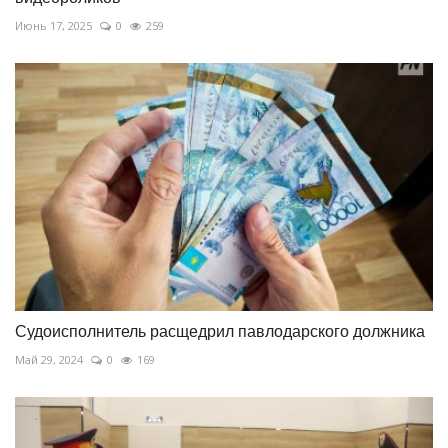
Июнь 17, 2025
0
259
Судоисполнитель расщедрил павлодарского должника
Май 29, 2024
0
169