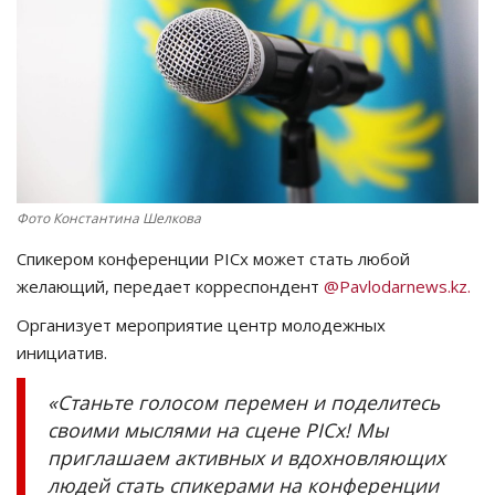
СПОРТ
Чек-лист
РАЗВЛЕЧЕНИЯ
OFFICIAL
Фото Константина Шелкова
Спикером конференции PICx может стать любой
Курултай
желающий, передает корреспондент
@Pavlodarnews.kz.
Язык
Организует мероприятие центр молодежных
инициатив.
Қазақша
Русский
«Станьте голосом перемен и поделитесь
своими мыслями на сцене PICx! Мы
приглашаем активных и вдохновляющих
людей стать спикерами на конференции