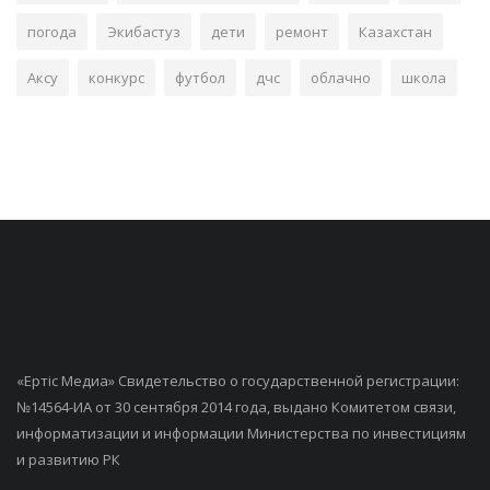
погода
Экибастуз
дети
ремонт
Казахстан
Аксу
конкурс
футбол
дчс
облачно
школа
«Ертiс Медиа» Свидетельство о государственной регистрации:
№14564-ИА от 30 сентября 2014 года, выдано Комитетом связи,
информатизации и информации Министерства по инвестициям
и развитию РК