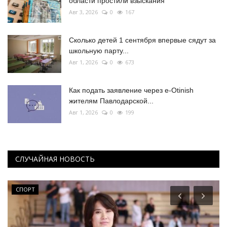
области простили взыскания
Авг 3, 2026
0
167
Сколько детей 1 сентября впервые сядут за
школьную парту...
Авг 1, 2026
0
673
Как подать заявление через e-Otinish
жителям Павлодарской...
Авг 1, 2026
0
199
СЛУЧАЙНАЯ НОВОСТЬ
СПОРТ