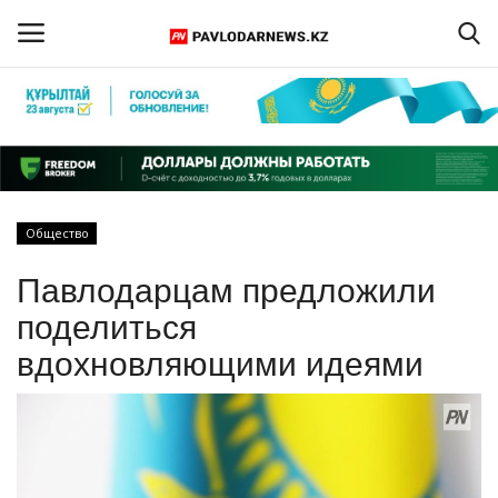
Войти
Регистрация
Главная
Общество
Обратная связь
Павлодарцам предложили
ПАВЛОДАРСКАЯ ОБЛАСТЬ
поделиться
вдохновляющими идеями
КАЗАХСТАН
МИР
СПЕЦПРОЕКТЫ