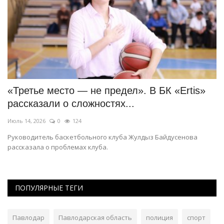
 в
«Третье место — не предел». В БК «Ertis»
О
рассказали о сложностях...
М
Июль 14, 2026
0
124
Ию
на
Руководитель баскетбольного клуба Жулдыз Байдусенова
Бо
рассказала о проблемах клуба.
ег
ПОПУЛЯРНЫЕ ТЕГИ
Павлодар
Павлодарская область
полиция
спорт