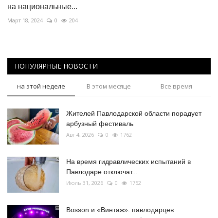
на национальные...
Март 18, 2024
0
204
ПОПУЛЯРНЫЕ НОВОСТИ
на этой неделе
В этом месяце
Все время
Жителей Павлодарской области порадует
арбузный фестиваль
Авг 4, 2026
0
1762
На время гидравлических испытаний в
Павлодаре отключат...
Июль 31, 2026
0
1752
Bosson и «Винтаж»: павлодарцев