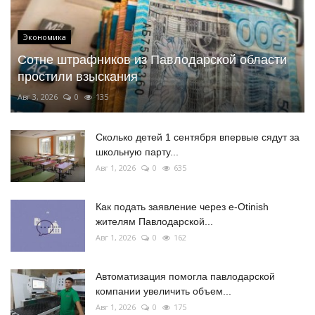
Экономика
Сотне штрафников из Павлодарской области
простили взыскания
Авг 3, 2026
0
135
Сколько детей 1 сентября впервые сядут за
школьную парту...
Авг 1, 2026
0
635
Как подать заявление через e-Otinish
жителям Павлодарской...
Авг 1, 2026
0
162
Автоматизация помогла павлодарской
компании увеличить объем...
Авг 1, 2026
0
175