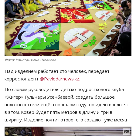
СПОРТ
Чек-лист
РАЗВЛЕЧЕНИЯ
OFFICIAL
Фото: Константина Шелкова
Над изделием работает сто человек, передаёт
Курултай
корреспондент
@Pavlodarnews.kz.
Язык
По словам руководителя детско-подросткового клуба
«Жигер» Гульнары Усенбаевой, создать большое
Қазақша
Русский
полотно хотели ещё в прошлом году, но идею воплотят
в этом. Ковёр будет пять метров в длину и три в
ширину. Изделие почти готово, его создают уже месяц.