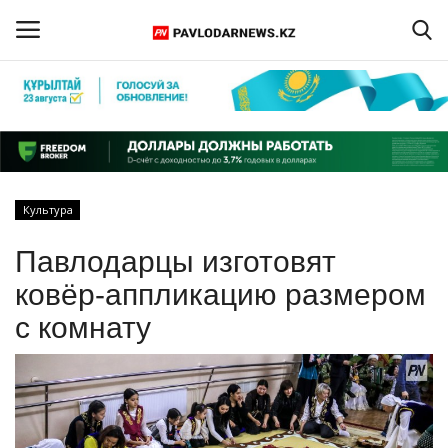
Войти
Регистрация
Главная
Культура
Обратная связь
Павлодарцы изготовят
ПАВЛОДАРСКАЯ ОБЛАСТЬ
ковёр-аппликацию размером
с комнату
КАЗАХСТАН
МИР
СПЕЦПРОЕКТЫ