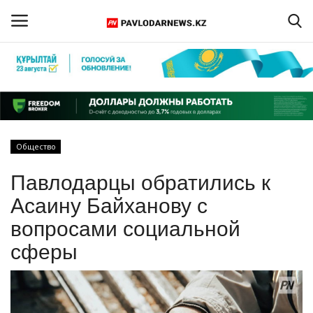
Войти
Регистрация
Главная
Общество
Обратная связь
Павлодарцы обратились к
ПАВЛОДАРСКАЯ ОБЛАСТЬ
Асаину Байханову с
вопросами социальной
КАЗАХСТАН
сферы
МИР
СПЕЦПРОЕКТЫ