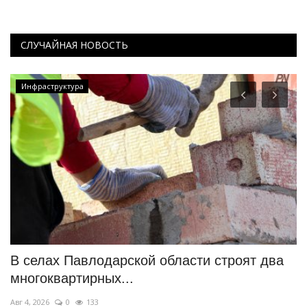
СЛУЧАЙНАЯ НОВОСТЬ
Инфраструктура
В селах Павлодарской области строят два
Н
многоквартирных...
П
Авг 4, 2026
0
133
Ию