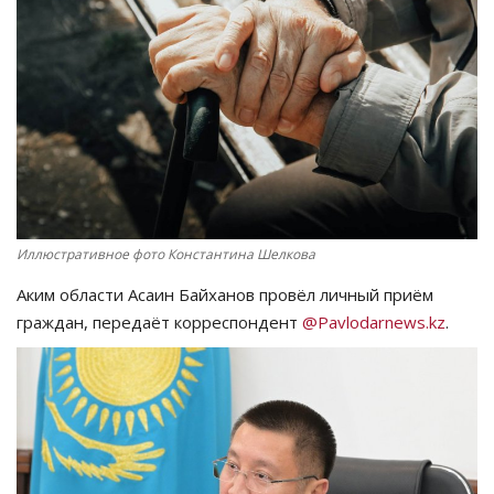
СПОРТ
Чек-лист
РАЗВЛЕЧЕНИЯ
OFFICIAL
Иллюстративное фото Константина Шелкова
Курултай
Аким области Асаин Байханов провёл личный приём
Язык
граждан, передаёт корреспондент
@Pavlodarnews.kz
.
Қазақша
Русский