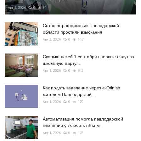
Авг 6, 2026
0
81
Сотне штрафников из Павлодарской
области простили взыскания
Авг 3, 2026
0
147
Сколько детей 1 сентября впервые сядут за
школьную парту...
Авг 1, 2026
0
642
Как подать заявление через e-Otinish
жителям Павлодарской...
Авг 1, 2026
0
170
Автоматизация помогла павлодарской
компании увеличить объем...
Авг 1, 2026
0
178