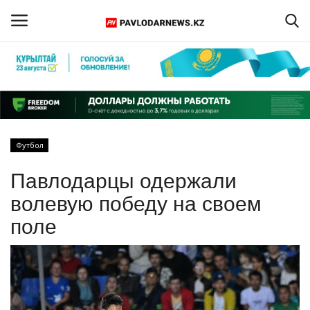
Войти
Регистрация
Главная
Футбол
Обратная связь
Павлодарцы одержали
ПАВЛОДАРСКАЯ ОБЛАСТЬ
волевую победу на своем
поле
КАЗАХСТАН
МИР
СПЕЦПРОЕКТЫ