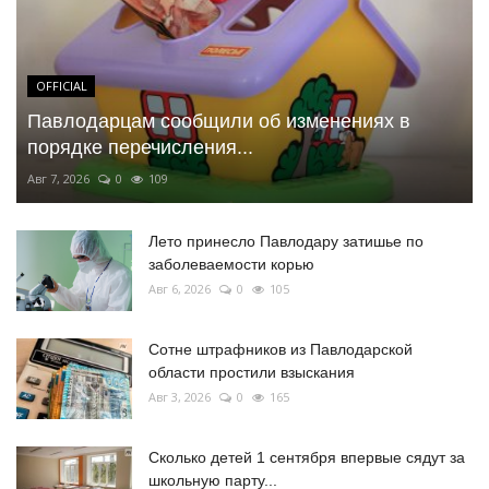
OFFICIAL
Павлодарцам сообщили об изменениях в
порядке перечисления...
Авг 7, 2026
0
109
Лето принесло Павлодару затишье по
заболеваемости корью
Авг 6, 2026
0
105
Сотне штрафников из Павлодарской
области простили взыскания
Авг 3, 2026
0
165
Сколько детей 1 сентября впервые сядут за
школьную парту...