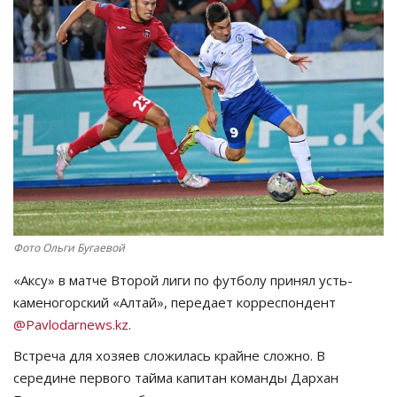
СПОРТ
Чек-лист
РАЗВЛЕЧЕНИЯ
OFFICIAL
Курултай
Фото Ольги Бугаевой
Язык
«Аксу» в матче Второй лиги по футболу принял усть-
Қазақша
Русский
каменогорский «Алтай», передает корреспондент
@Pavlodarnews.kz
.
Встреча для хозяев сложилась крайне сложно. В
середине первого тайма капитан команды Дархан