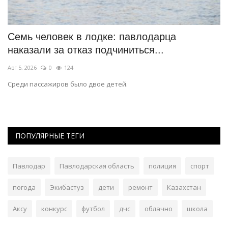
Семь человек в лодке: павлодарца
В
наказали за отказ подчиниться...
м
Авг 5, 2026
0
124
Ав
Среди пассажиров было двое детей.
Вс
ПОПУЛЯРНЫЕ ТЕГИ
Павлодар
Павлодарская область
полиция
спорт
погода
Экибастуз
дети
ремонт
Казахстан
Аксу
конкурс
футбол
дчс
облачно
школа