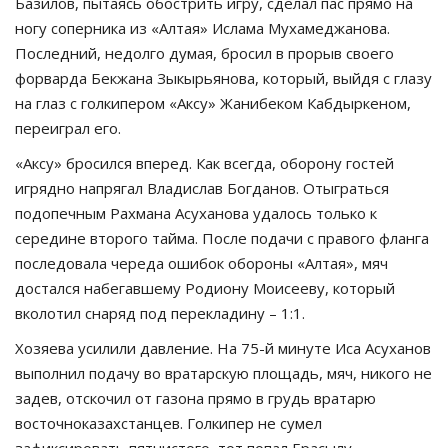
Базилов, пытаясь обострить игру, сделал пас прямо на
ногу соперника из «Алтая» Ислама Мухамеджанова.
Последний, недолго думая, бросил в прорыв своего
форварда Бекжана Зыкырьянова, который, выйдя с глазу
на глаз с голкипером «Аксу» Жанибеком Кабдыркеном,
переиграл его.
«Аксу» бросился вперед. Как всегда, оборону гостей
игрядно напрягал Владислав Богданов. Отыграться
подопечным Рахмана Асуханова удалось только к
середине второго тайма. После подачи с правого фланга
последовала череда ошибок обороны «Алтая», мяч
достался набегавшему Родиону Моисееву, который
вколотил снаряд под перекладину – 1:1.
Хозяева усилили давление. На 75-й минуте Иса Асуханов
выполнил подачу во вратарскую площадь, мяч, никого не
задев, отскочил от газона прямо в грудь вратарю
восточноказахстанцев. Голкипер не сумел
зафиксировать пятнистого, тот попал Ерасылу