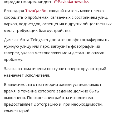
передает корреспондент
@Pavlodarnews.kz.
СПОРТ
Благодаря
TazaQazBot
каждый житель может легко
сообщить о проблемах, связанных с состоянием улиц,
Чек-лист
парков, подъездов, освещения и других общественных
мест, требующих благоустройства.
РАЗВЛЕЧЕНИЯ
Для чат-бота Telegram достаточно сфотографировать
нужную улицу или парк, загрузить фотографии из
OFFICIAL
галереи, указав местоположение и детально описав
проблему.
Курултай
Заявка автоматически поступает оператору, который
назначает исполнителя.
Язык
В зависимости от категории заявки устанавливают
Қазақша
Русский
время, в течение которого задание должно быть
выполнено. По окончании работы исполнитель
предоставляет фотографию и, при необходимости,
комментарий.