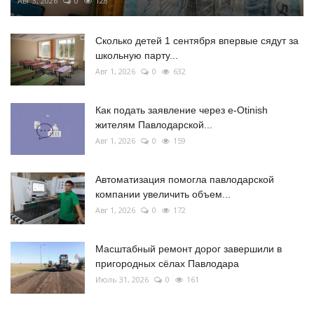
Авг 3, 2026
0
128
Сколько детей 1 сентября впервые сядут за
школьную парту...
Авг 1, 2026
0
632
Как подать заявление через e-Otinish
жителям Павлодарской...
Авг 1, 2026
0
159
Автоматизация помогла павлодарской
компании увеличить объем...
Авг 1, 2026
0
172
Масштабный ремонт дорог завершили в
пригородных сёлах Павлодара
Июль 31, 2026
0
161