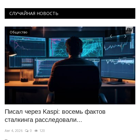
СЛУЧАЙНАЯ НОВОСТЬ
Общество
Писал через Kaspi: восемь фактов
М
сталкинга расследовали...
C
Авг 4, 2026
0
120
Ию