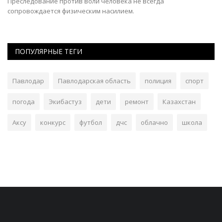
Преследование против воли человека не всегда
Пр
сопровождается физическим насилием.
пр
ПОПУЛЯРНЫЕ ТЕГИ
Павлодар
Павлодарская область
полиция
спорт
погода
Экибастуз
дети
ремонт
Казахстан
Аксу
конкурс
футбол
дчс
облачно
школа