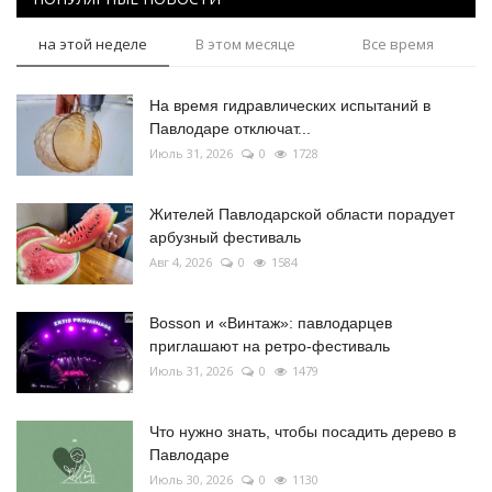
на этой неделе
В этом месяце
Все время
На время гидравлических испытаний в
Павлодаре отключат...
Июль 31, 2026
0
1728
Жителей Павлодарской области порадует
арбузный фестиваль
Авг 4, 2026
0
1584
Bosson и «Винтаж»: павлодарцев
приглашают на ретро-фестиваль
Июль 31, 2026
0
1479
Что нужно знать, чтобы посадить дерево в
Павлодаре
Июль 30, 2026
0
1130