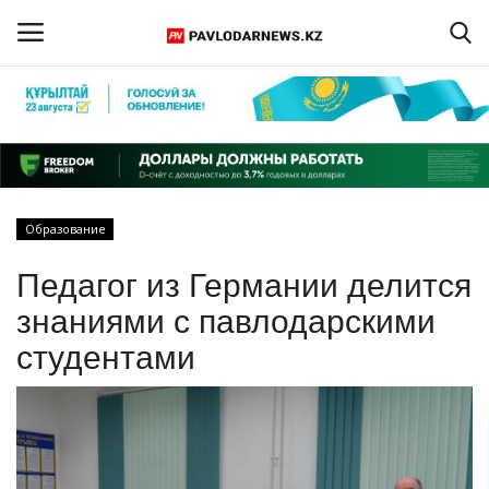
Войти
Регистрация
Главная
Образование
Обратная связь
Педагог из Германии делится
ПАВЛОДАРСКАЯ ОБЛАСТЬ
знаниями с павлодарскими
студентами
КАЗАХСТАН
МИР
СПЕЦПРОЕКТЫ