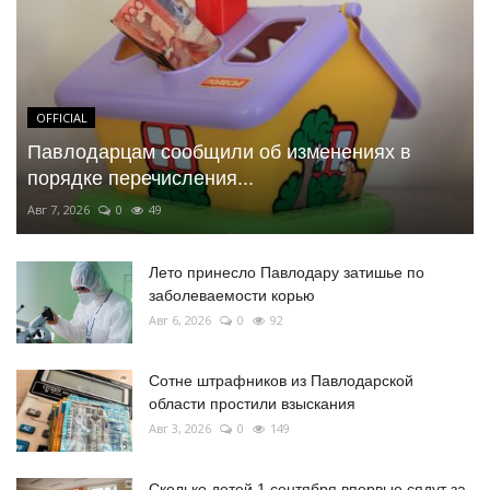
OFFICIAL
Павлодарцам сообщили об изменениях в
порядке перечисления...
Авг 7, 2026
0
49
Лето принесло Павлодару затишье по
заболеваемости корью
Авг 6, 2026
0
92
Сотне штрафников из Павлодарской
области простили взыскания
Авг 3, 2026
0
149
Сколько детей 1 сентября впервые сядут за