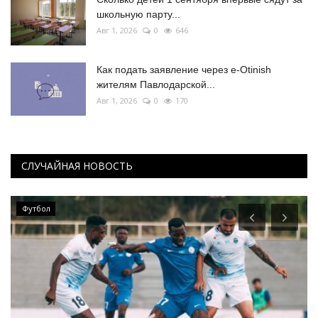
школьную парту...
Авг 1, 2026
0
646
Как подать заявление через e-Otinish
жителям Павлодарской...
Авг 1, 2026
0
170
СЛУЧАЙНАЯ НОВОСТЬ
Футбол