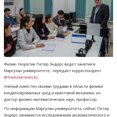
СПОРТ
Чек-лист
РАЗВЛЕЧЕНИЯ
OFFICIAL
Курултай
Физик-теоретик Петер Эндерс ведет занятия в
Маргулан университете, передает корреспондент
Язык
@Pavlodarnews.kz.
Қазақша
Русский
Учёный известен своими трудами в области физики
конденсированных сред и квантовой механики, он
доктор физико-математических наук, профессор.
По информации Маргулан университета, сейчас Петер
Эндерс занимается исследованием аксиоматического и