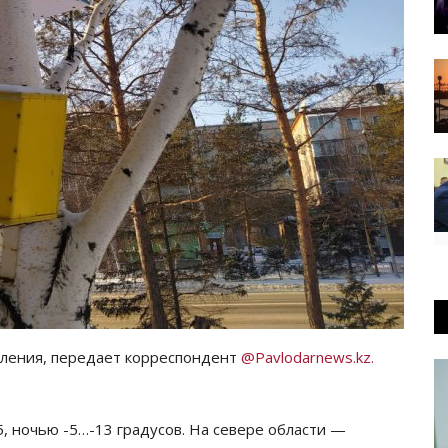
ления, передает корреспондент
@Pavlodarnews.kz.
, ночью -5…-13 градусов. На севере области —