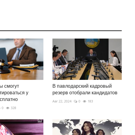
ы смогут
В павлодарский кадровый
тироваться у
резерв отобрали кандидатов
сплатно
Авг 22, 2024
0
183
0
328