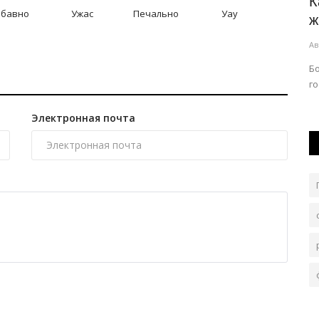
страна
В Павлодаре горел автомобиль
К
абавно
Ужас
Печально
Уау
ж
Авг 5, 2026
0
161
Ав
Жертв и пострадавших нет.
Б
г
Электронная почта