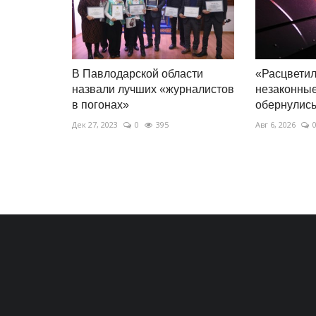
В Павлодарской области
«Расцветил
назвали лучших «журналистов
незаконны
в погонах»
обернулись
Дек 27, 2023
0
395
Авг 6, 2026