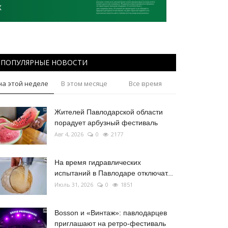
ПОПУЛЯРНЫЕ НОВОСТИ
на этой неделе
В этом месяце
Все время
Жителей Павлодарской области
порадует арбузный фестиваль
Авг 4, 2026
0
2177
На время гидравлических
испытаний в Павлодаре отключат...
Июль 31, 2026
0
1851
Bosson и «Винтаж»: павлодарцев
приглашают на ретро-фестиваль