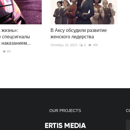
 жизнь»:
В Аксу обсудили развитие
е спецсигналы
женского лидерства
 наказанием...
Октябрь 23, 2025
0
300
0
85
OUR PROJECTS
С