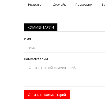
История одного путешествия: 
Нравится
Дизлайк
Прекрасно
З
мраморных драконов
Октябрь 11, 2025
0
4357
КОММЕНТАРИИ
Имя
Комментарий
Оставить комментарий