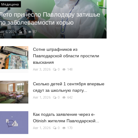
Медицина
Лето принесло Павлодару затишье
по заболеваемости корью
Авг 6, 2026
0
87
Сотне штрафников из
Павлодарской области простили
взыскания
Авг 3, 2026
0
148
Сколько детей 1 сентября впервые
сядут за школьную парту...
Авг 1, 2026
0
642
Как подать заявление через e-
Otinish жителям Павлодарской...
Авг 1, 2026
0
170