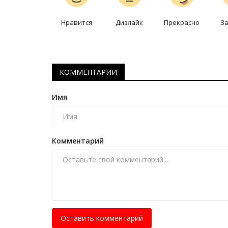
Павлодарские волейболистки
уверенно провели игру против.
Нравится
Дизлайк
Прекрасно
З
Дек 14, 2025
0
2474
Большой разрыв в счёте не стал показател
игры.
КОММЕНТАРИИ
Имя
Комментарий
Оставить комментарий