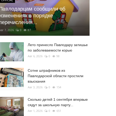
OFFICIAL
Павлодарцам сообщили об
изменениях в порядке
перечисления...
Авг 7, 2026
0
87
Лето принесло Павлодару затишье
по заболеваемости корью
Авг 6, 2026
0
98
Сотне штрафников из
Павлодарской области простили
взыскания
Авг 3, 2026
0
154
Сколько детей 1 сентября впервые
сядут за школьную парту...
Авг 1, 2026
0
651