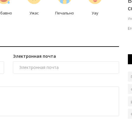
В селах Павлодарской области строят
В
..
два многоквартирных...
с
абавно
Ужас
Печально
Уау
Авг 4, 2026
0
136
Ию
ем лёгкой
Все работы планируется завершить до ноября.
Ег
Электронная почта