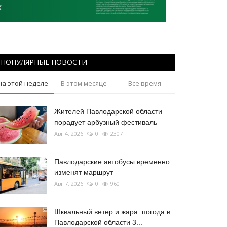
ПОПУЛЯРНЫЕ НОВОСТИ
на этой неделе
В этом месяце
Все время
Жителей Павлодарской области
порадует арбузный фестиваль
Авг 4, 2026
0
2307
Павлодарские автобусы временно
изменят маршрут
Авг 7, 2026
0
960
Шквальный ветер и жара: погода в
Павлодарской области 3...