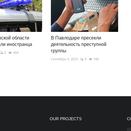
ской области
В Павлодаре пресекли
ли иностранца
деятельность преступной
группы
0
434
Сентябрь 9, 2025
0
360
OUR PROJECTS
С