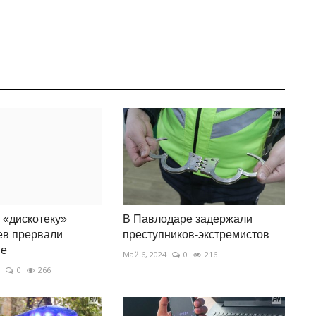
«дискотеку»
В Павлодаре задержали
ев прервали
преступников-экстремистов
ие
Май 6, 2024
0
216
0
266