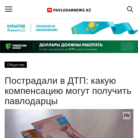
Войти
Регистрация
Главная
Общество
Обратная связь
Пострадали в ДТП: какую
ПАВЛОДАРСКАЯ ОБЛАСТЬ
компенсацию могут получить
павлодарцы
КАЗАХСТАН
МИР
СПЕЦПРОЕКТЫ