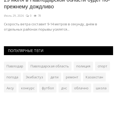
прежнему дождливо
Ию
Июль 29, 2026
0
78
Па
Скорость ветра составит 9-14 метров в секунду, днём в
отдельных районах порывы усилятся...
ПОПУЛЯРНЫЕ ТЕГИ
Павлодар
Павлодарская область
полиция
спорт
погода
Экибастуз
дети
ремонт
Казахстан
Аксу
конкурс
футбол
дчс
облачно
школа