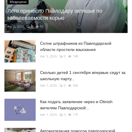
Медицина
Лето принесло Павлодару затишье по
заболеваемости корью
Авг 6, 2026
0
90
Сотне штрафников из Павлодарской
области простили взыскания
Авг 3, 2026
0
148
Сколько детей 1 сентября впервые сядут за
школьную парту...
Авг 1, 2026
0
642
Как подать заявление через e-Otinish
жителям Павлодарской...
Авг 1, 2026
0
170
Автоматизация помогла павлодарской