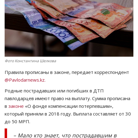
СПОРТ
Чек-лист
РАЗВЛЕЧЕНИЯ
OFFICIAL
Фото Константина Шелкова
Правила прописаны в законе, передает корреспондент
Курултай
@Pavlodarnews.kz.
Язык
Родные пострадавших или погибших в ДТП
павлодарцев имеют право на выплату. Сумма прописана
Қазақша
Русский
в
законе
«О фонде компенсации потерпевшим»,
который приняли в 2018 году. Выплата составляет от 30
до 50 МРП.
– Мало кто знает, что пострадавшим в