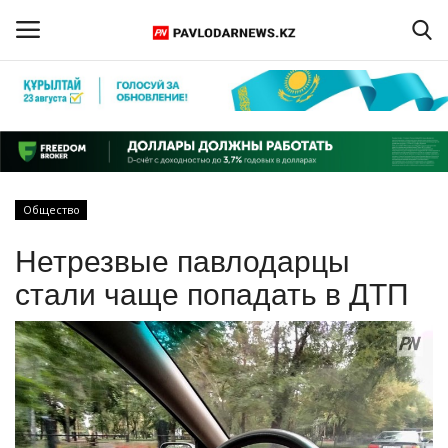
Войти
Регистрация
Главная
Общество
Обратная связь
Нетрезвые павлодарцы
ПАВЛОДАРСКАЯ ОБЛАСТЬ
стали чаще попадать в ДТП
КАЗАХСТАН
МИР
СПЕЦПРОЕКТЫ