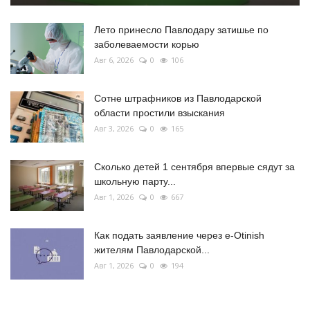
Лето принесло Павлодару затишье по
заболеваемости корью
Авг 6, 2026
0
106
Сотне штрафников из Павлодарской
области простили взыскания
Авг 3, 2026
0
165
Сколько детей 1 сентября впервые сядут за
школьную парту...
Авг 1, 2026
0
667
Как подать заявление через e-Otinish
жителям Павлодарской...
Авг 1, 2026
0
194