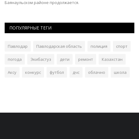
Баянаульском районе продолжается.
ПОПУЛЯРНЫЕ ТЕГИ
Павлодар
Павлодарская область
полиция
спорт
погода
Экибастуз
дети
ремонт
Казахстан
Аксу
конкурс
футбол
дчс
облачно
школа