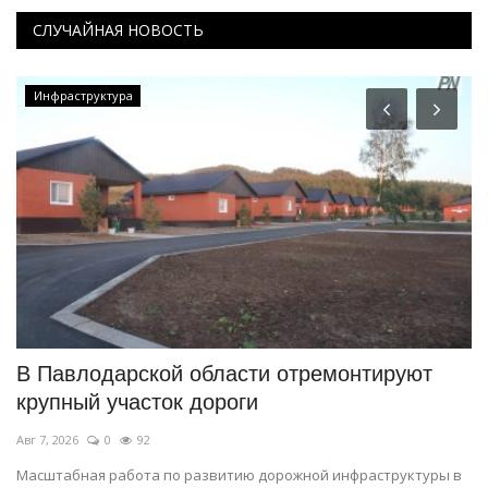
СЛУЧАЙНАЯ НОВОСТЬ
Инфраструктура
В Павлодарской области отремонтируют
Г
крупный участок дороги
Э
Авг 7, 2026
0
92
Ию
Масштабная работа по развитию дорожной инфраструктуры в
Му