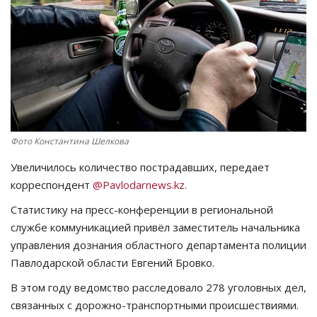
СПОРТ
Чек-лист
РАЗВЛЕЧЕНИЯ
OFFICIAL
Фото Константина Шелкова
Увеличилось количество пострадавших, передает
Курултай
корреспондент
@Pavlodarnews.kz.
Язык
Статистику на пресс-конференции в региональной
службе коммуникацией привёл заместитель начальника
Қазақша
Русский
управления дознания областного департамента полиции
Павлодарской области Евгений Бровко.
В этом году ведомство расследовало 278 уголовных дел,
связанных с дорожно-транспортными происшествиями.