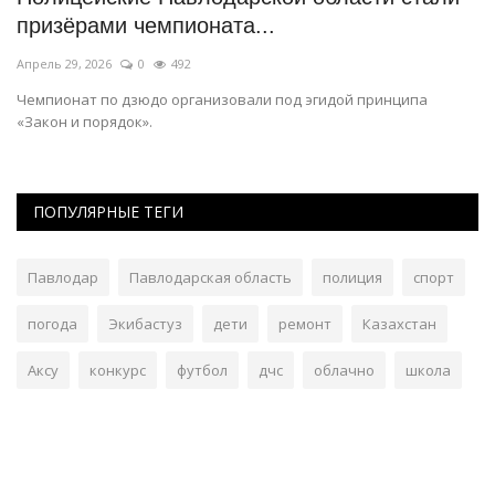
призёрами чемпионата...
п
Апрель 29, 2026
0
492
Ап
Чемпионат по дзюдо организовали под эгидой принципа
Он
«Закон и порядок».
и 
ПОПУЛЯРНЫЕ ТЕГИ
Павлодар
Павлодарская область
полиция
спорт
погода
Экибастуз
дети
ремонт
Казахстан
Аксу
конкурс
футбол
дчс
облачно
школа