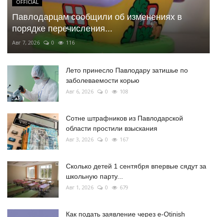
OFFICIAL
Павлодарцам сообщили об изменениях в
порядке перечисления...
Авг 7, 2026
0
116
Лето принесло Павлодару затишье по
заболеваемости корью
Авг 6, 2026
0
108
Сотне штрафников из Павлодарской
области простили взыскания
Авг 3, 2026
0
167
Сколько детей 1 сентября впервые сядут за
школьную парту...
Авг 1, 2026
0
679
Как подать заявление через e-Otinish