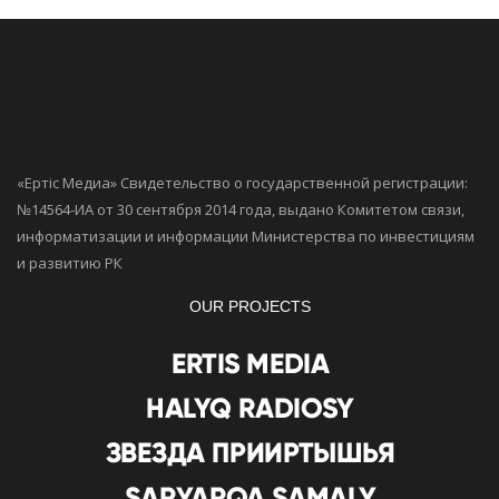
«Ертiс Медиа» Свидетельство о государственной регистрации:
№14564-ИА от 30 сентября 2014 года, выдано Комитетом связи,
информатизации и информации Министерства по инвестициям
и развитию РК
OUR PROJECTS