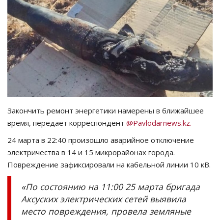
СПОРТ
Чек-лист
РАЗВЛЕЧЕНИЯ
OFFICIAL
Закончить ремонт энергетики намерены в ближайшее
Курултай
время, передает корреспондент
@Pavlodarnews.kz.
24 марта в 22:40 произошло аварийное отключение
Язык
электричества в 14 и 15 микрорайонах города.
Қазақша
Русский
Повреждение зафиксировали на кабельной линии 10 кВ.
«По состоянию на 11:00 25 марта бригада
Аксуских электрических сетей выявила
место повреждения, провела земляные