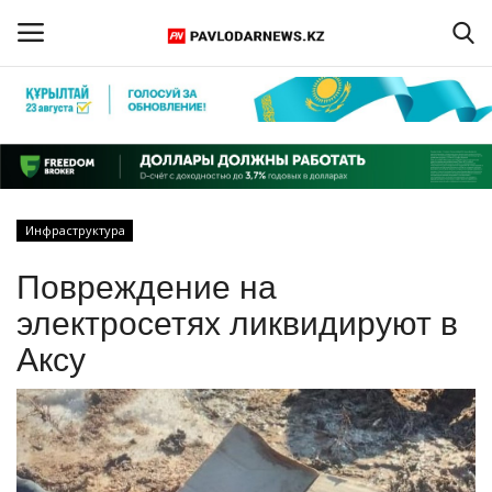
Войти
Регистрация
Главная
Инфраструктура
Обратная связь
Повреждение на
ПАВЛОДАРСКАЯ ОБЛАСТЬ
электросетях ликвидируют в
Аксу
КАЗАХСТАН
МИР
СПЕЦПРОЕКТЫ