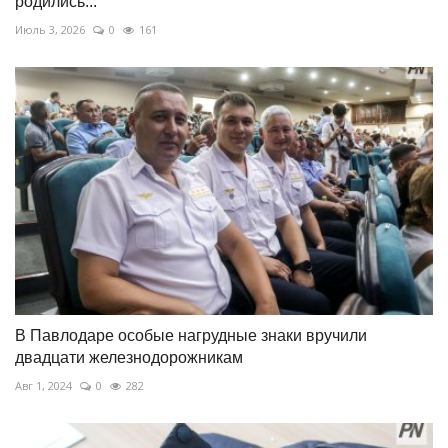
родились...
Июль 3, 2026
0
161
В Павлодаре особые нагрудные знаки вручили
двадцати железнодорожникам
Авг 1, 2024
0
282