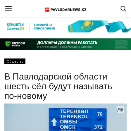
Войти
Регистрация
Главная
Общество
Обратная связь
В Павлодарской области
ПАВЛОДАРСКАЯ ОБЛАСТЬ
шесть сёл будут называть
по-новому
КАЗАХСТАН
МИР
СПЕЦПРОЕКТЫ