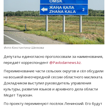
СПОРТ
Чек-лист
РАЗВЛЕЧЕНИЯ
OFFICIAL
Фото Константина Шелкова
Депутаты единогласно проголосовали за наименования,
Курултай
передаёт корреспондент
@Pavlodarnews.kz.
Язык
Переименование части сельских округов и сёл обсудили
на восьмой внеочередной сессии областного маслихата.
Қазақша
Русский
Докладчиком выступил руководитель управления
культуры, развития языков и архивного дела области
Медет Тауаскан.
По проекту переименуют посёлок Ленинский. Его будут