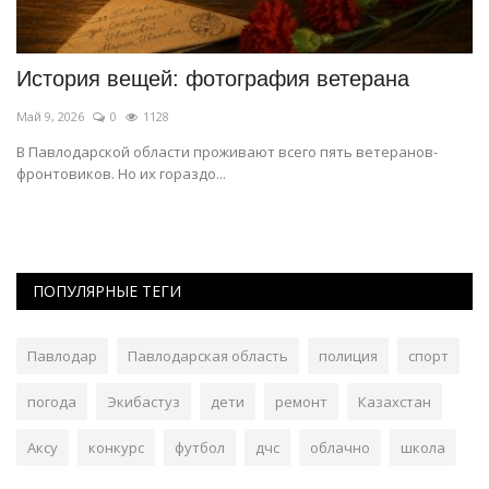
История вещей: фотография ветерана
П
К
Май 9, 2026
0
1128
Фе
В Павлодарской области проживают всего пять ветеранов-
фронтовиков. Но их гораздо...
В 
ПОПУЛЯРНЫЕ ТЕГИ
Павлодар
Павлодарская область
полиция
спорт
погода
Экибастуз
дети
ремонт
Казахстан
Аксу
конкурс
футбол
дчс
облачно
школа