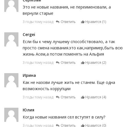
Это не новые названия, не переименовали, а
вернули старые
3 годы тому назад
Ответить
Нравится (
1
)
Cergei
Если бы к чему лучшему способствовало, а так
просто смена названия.это как,например,быть всю
жизнь Асем,а потом поменять на Альфия
3 годы тому назад
Ответить
Нравится (
2
)
Ирина
Как не назови лучше жить не станем. Еще одна
возможность коррупции
3 годы тому назад
Ответить
Нравится (
4
)
Юлия
Когда новые названия сел вступят в силу?
3 годы тому назад
Ответить
Нравится (
0
)