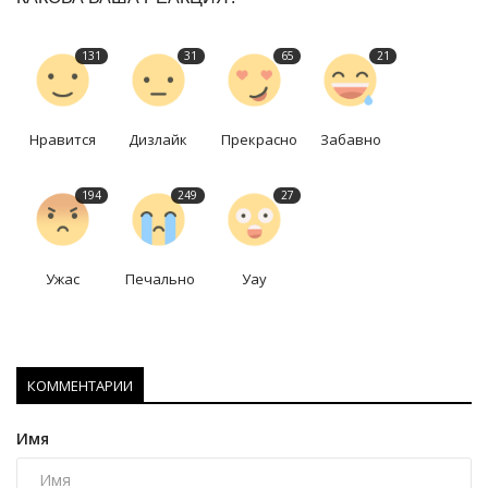
131
31
65
21
Нравится
Дизлайк
Прекрасно
Забавно
194
249
27
Ужас
Печально
Уау
КОММЕНТАРИИ
Имя