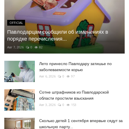
OFFICIAL
Павлодарцам сообщили об изменениях в
порядке перечисления...
Авг 7, 2026
0
82
Лето принесло Павлодару затишье по
заболеваемости корью
Авг 6, 2026
0
97
Сотне штрафников из Павлодарской
области простили взыскания
Авг 3, 2026
0
153
Сколько детей 1 сентября впервые сядут за
школьную парту...