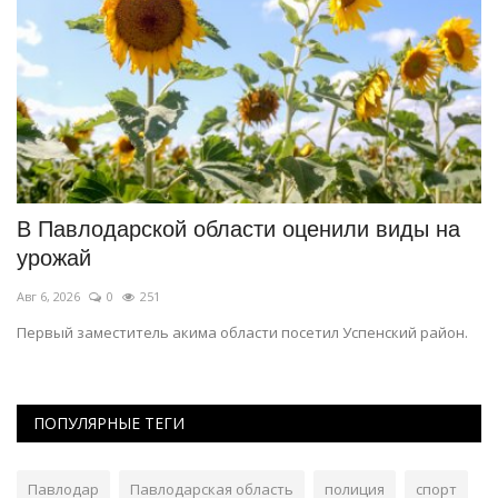
В Павлодарской области оценили виды на
Ю
урожай
г
Авг 6, 2026
0
251
Ав
Первый заместитель акима области посетил Успенский район.
В 
ПОПУЛЯРНЫЕ ТЕГИ
Павлодар
Павлодарская область
полиция
спорт