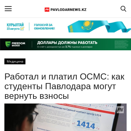
Войти
Регистрация
Главная
Медицина
Обратная связь
Работал и платил ОСМС: как
ПАВЛОДАРСКАЯ ОБЛАСТЬ
студенты Павлодара могут
вернуть взносы
КАЗАХСТАН
МИР
СПЕЦПРОЕКТЫ