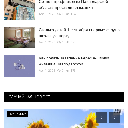
Сотне штрафников из Павлодарской
области простили взыскания
Авг 3, 2026
0
154
Сколько детей 1 сентября впервые сядут за
школьную парту...
Авг 1, 2026
0
653
Как подать заявление через e-Otinish
жителям Павлодарской...
Авг 1, 2026
0
173
СЛУЧАЙНАЯ НОВОСТЬ
Экономика