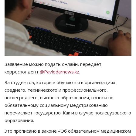
СПОРТ
Чек-лист
РАЗВЛЕЧЕНИЯ
OFFICIAL
Заявление можно подать онлайн, передаёт
корреспондент
@Pavlodarnews.kz.
Курултай
За студентов, которые обучаются в организациях
Язык
среднего, технического и профессионального,
послесреднего, высшего образования, взносы по
Қазақша
Русский
обязательному социальному медстрахованию
перечисляет государство. Как и в случае послевузовского
образования.
Это прописано в законе «Об обязательном медицинском