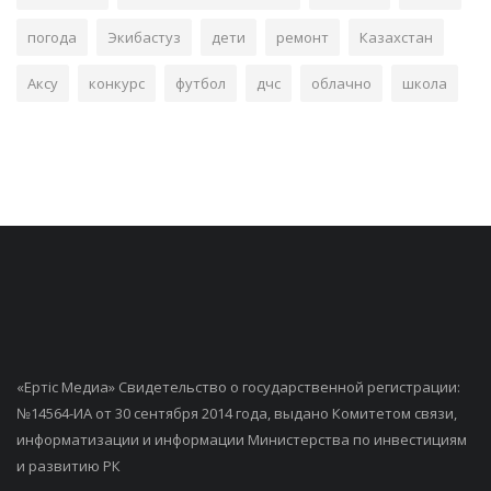
погода
Экибастуз
дети
ремонт
Казахстан
Аксу
конкурс
футбол
дчс
облачно
школа
«Ертiс Медиа» Свидетельство о государственной регистрации:
№14564-ИА от 30 сентября 2014 года, выдано Комитетом связи,
информатизации и информации Министерства по инвестициям
и развитию РК