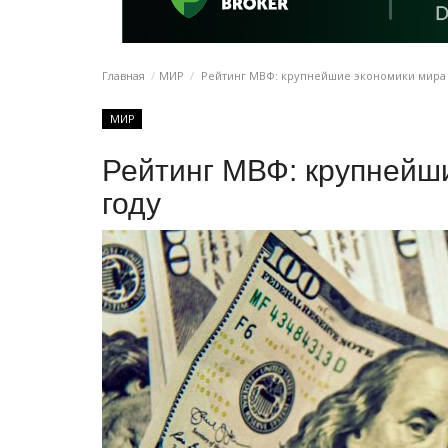
Главная
МИР
Рейтинг МВФ: крупнейшие экономики мира в
МИР
Рейтинг МВФ: крупнейш
году