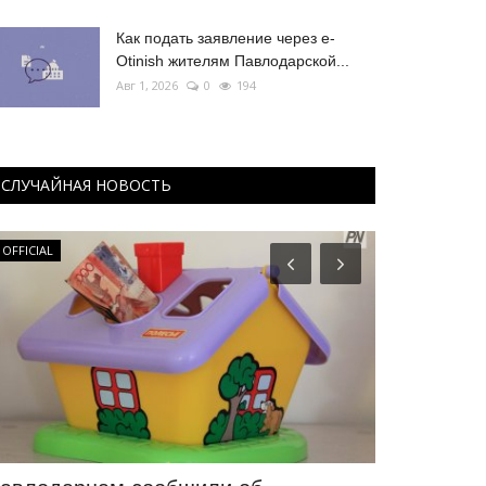
Как подать заявление через e-
Otinish жителям Павлодарской...
Авг 1, 2026
0
194
СЛУЧАЙНАЯ НОВОСТЬ
КАЗАХСТАН
ПАВЛОДАРСКАЯ