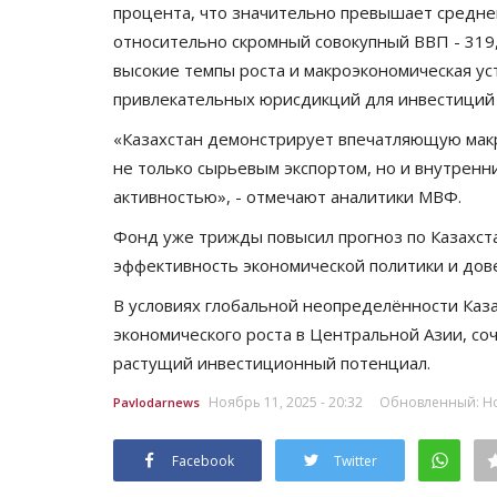
процента, что значительно превышает среднем
относительно скромный совокупный ВВП - 319,
высокие темпы роста и макроэкономическая ус
привлекательных юрисдикций для инвестиций 
«Казахстан демонстрирует впечатляющую макр
не только сырьевым экспортом, но и внутренн
активностью», - отмечают аналитики МВФ.
Фонд уже трижды повысил прогноз по Казахст
История вещей
эффективность экономической политики и до
В условиях глобальной неопределённости Каза
экономического роста в Центральной Азии, со
растущий инвестиционный потенциал.
Ноябрь 11, 2025 - 20:32
Обновленный: Ноя
Pavlodarnews
Facebook
Twitter