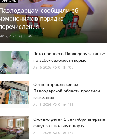
OFFICIAL
Павлодарцам сообщили об
изменениях в порядке
перечисления...
Авг 7, 2026
0
110
Лето принесло Павлодару затишье
по заболеваемости корью
Авг 6, 2026
0
106
Сотне штрафников из
Павлодарской области простили
взыскания
Авг 3, 2026
0
165
Сколько детей 1 сентября впервые
сядут за школьную парту...
Авг 1, 2026
0
667