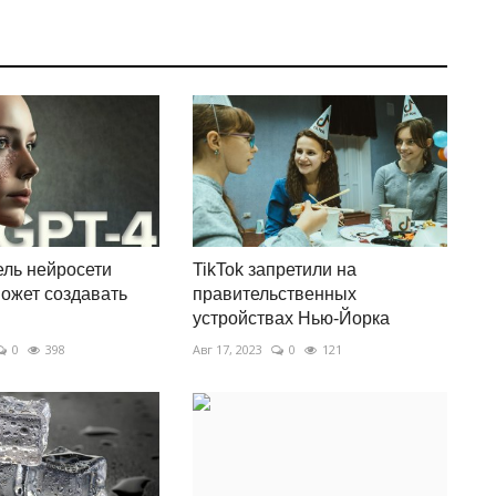
ль нейросети
TikTok запретили на
может создавать
правительственных
устройствах Нью-Йорка
0
398
Авг 17, 2023
0
121