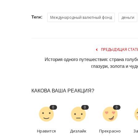
История вещей: 200 тенге
Ноябрь 15, 2025
0
4185
Теги:
Международный валютный фонд
деньги
Когда-то она была самой ходовой купюрой 
ПРЕДЫДУЩАЯ СТАТ
История одного путешествия: страна голуб
глазури, золота и чуд
КАКОВА ВАША РЕАКЦИЯ?
0
0
0
Нравится
Дизлайк
Прекрасно
З