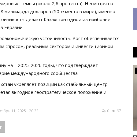
ировые темпы (около 2,6 процента). Несмотря на
8 миллиарда долларов (50-е место в мире), именно
тойчивость делают Казахстан одной из наиболее
в Евразии.
оэкономическую устойчивость. Рост обеспечивается
им спросом, реальным сектором и инвестиционной
ану на 2025-2026 годы, что подтверждает
OFFICIAL
верие международного сообщества.
хстан укрепляет позиции как стабильный центр
четая выгодное геостратегическое положение и
брь 11, 2025 - 20:33
0
97