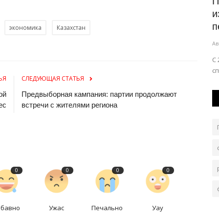
Павлодарцам сообщили об
К
изменениях в порядке
м
перечисления...
экономика
Казахстан
Ав
страны.
Авг 7, 2026
0
110
М
In
С 25 августа алименты будут начислять только на
специальные банковские счета.
ЬЯ
СЛЕДУЮЩАЯ СТАТЬЯ
ой
Предвыборная кампания: партии продолжают
ес
встречи с жителями региона
0
0
0
0
абавно
Ужас
Печально
Уау