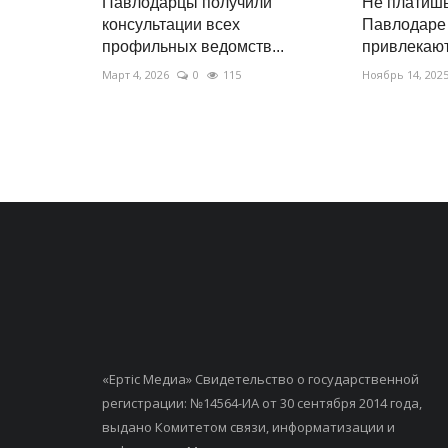
Павлодарцы получили
Не платишь
консультации всех
Павлодаре
профильных ведомств...
привлекают.
Март 4, 2026
0
115
Ноябрь 14, 202
«Ертiс Медиа» Свидетельство о государственной
регистрации: №14564-ИА от 30 сентября 2014 года,
выдано Комитетом связи, информатизации и