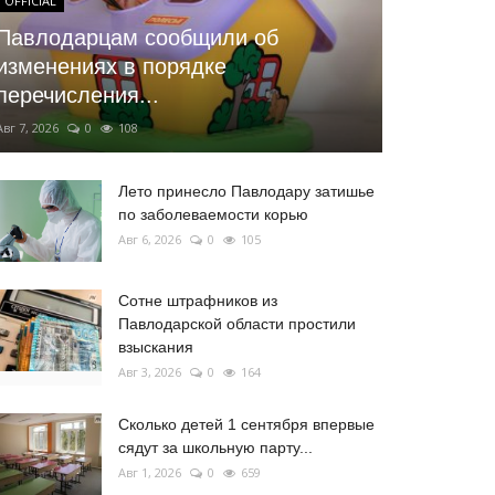
OFFICIAL
Павлодарцам сообщили об
изменениях в порядке
перечисления...
Авг 7, 2026
0
108
Лето принесло Павлодару затишье
по заболеваемости корью
Авг 6, 2026
0
105
Сотне штрафников из
Павлодарской области простили
взыскания
Авг 3, 2026
0
164
Сколько детей 1 сентября впервые
сядут за школьную парту...
Авг 1, 2026
0
659