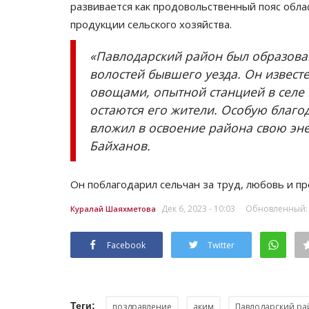
развивается как продовольственный пояс обла
продукции сельского хозяйства.
«Павлодарский район был образован
волостей бывшего уезда. Он извест
овощами, опытной станцией в селе
остаются его жители. Особую благо
вложил в освоение района свою эне
Байханов.
Он поблагодарил сельчан за труд, любовь и п
Дек 6, 2023 - 10:03
Обновленный: Д
Куралай Шаяхметова
Facebook
Twitter
Теги:
поздравление
аким
Павлодарский ра