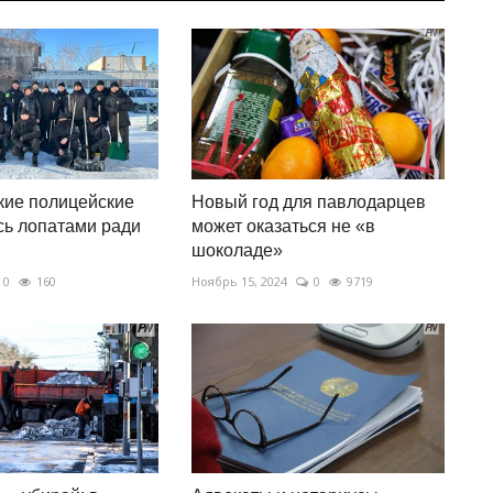
кие полицейские
Новый год для павлодарцев
ь лопатами ради
может оказаться не «в
шоколаде»
0
160
Ноябрь 15, 2024
0
9719