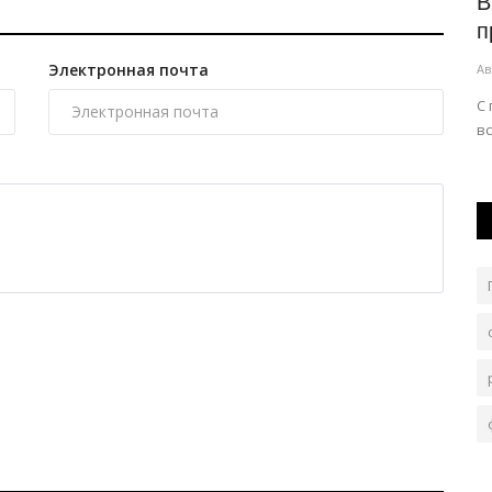
В детских садах Павлодара усилили
В
прививочный контроль
в
Электронная почта
Авг 6, 2026
0
102
Ав
, если в
С помощью вакцин эпидемиологи предупреждают
О
вспышки кори и коклюша.
м