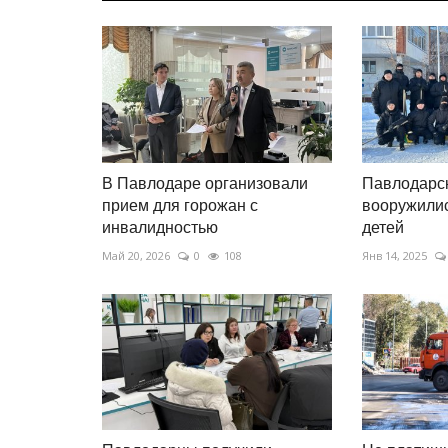
В Павлодаре организовали
Павлодарс
прием для горожан с
вооружилис
инвалидностью
детей
Май 20, 2026
0
108
Янв 14, 2025