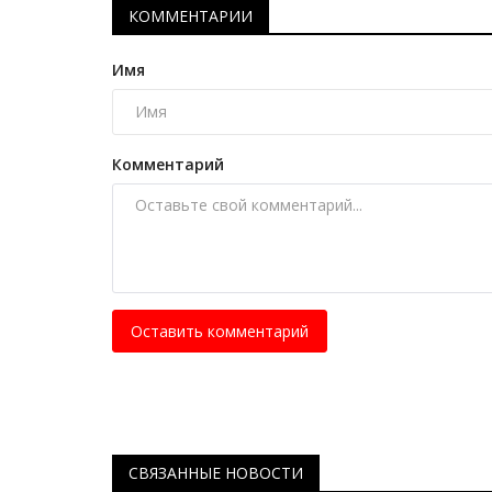
Машины времени
КОММЕНТАРИИ
Апрель 27, 2024
0
34536
Имя
Это место заставит дрогнуть не одно сердце
нем живет любовь к тяжелой технике.
Комментарий
Оставить комментарий
СВЯЗАННЫЕ НОВОСТИ