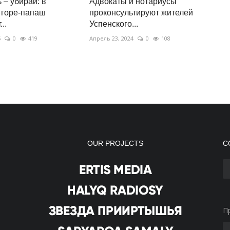
 – убирай: в
Адвокаты и нотариусы
 горе-папаш
проконсультируют жителей
..
Успенского...
5
0
419
Апрель 23, 2024
0
108
OUR PROJECTS
С
П