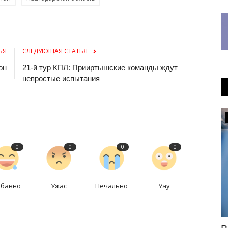
ЬЯ
СЛЕДУЮЩАЯ СТАТЬЯ
он
21-й тур КПЛ: Прииртышские команды ждут
непростые испытания
Медицина
0
0
0
0
абавно
Ужас
Печально
Уау