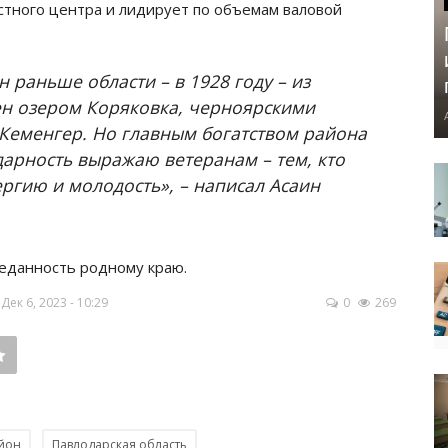
стного центра и лидирует по объемам валовой
 раньше области – в 1928 году – из
ен озером Коряковка, черноярскими
 Кеменгер. Но главным богатством района
дарность выражаю ветеранам – тем, кто
ргию и молодость», – написал Асаин
реданность родному краю.
ек 6, 2023 - 10:29
0
269
йон
Павлодарская область