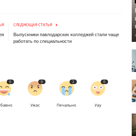
ЬЯ
СЛЕДУЮЩАЯ СТАТЬЯ
ея
Выпускники павлодарских колледжей стали чаще
работать по специальности
0
0
2
0
абавно
Ужас
Печально
Уау