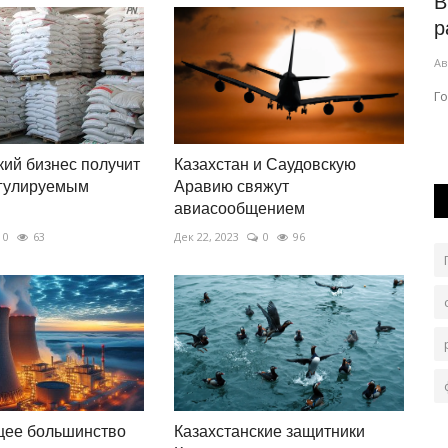
бласти
В Павлодаре разыграли призы за
В
.
знание закона и порядка
р
Авг 6, 2026
0
106
Ав
дой
Чтобы получить подарок, нужно было правильно
Г
ответить на вопрос.
кий бизнес получит
Казахстан и Саудовскую
егулируемым
Аравию свяжут
авиасообщением
0
63
Дек 22, 2023
0
96
ее большинство
Казахстанские защитники