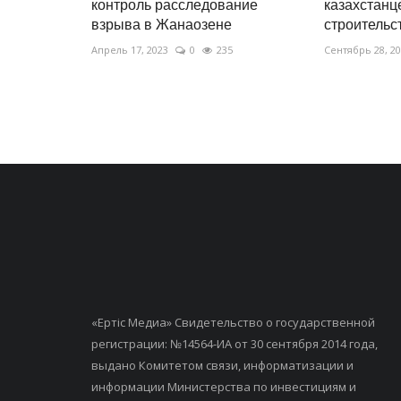
контроль расследование
казахстанц
взрыва в Жанаозене
строительст
Апрель 17, 2023
0
235
Сентябрь 28, 2
«Ертiс Медиа» Свидетельство о государственной
регистрации: №14564-ИА от 30 сентября 2014 года,
выдано Комитетом связи, информатизации и
информации Министерства по инвестициям и