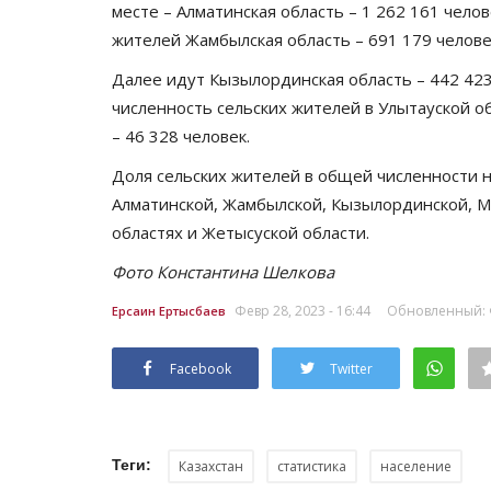
месте – Алматинская область – 1 262 161 челов
жителей Жамбылская область – 691 179 челове
Далее идут Кызылординская область – 442 423 
численность сельских жителей в Улытауской об
– 46 328 человек.
Доля сельских жителей в общей численности н
Алматинской, Жамбылской, Кызылординской, Ма
областях и Жетысуской области.
Фото Константина Шелкова
Февр 28, 2023 - 16:44
Обновленный: Ф
Ерсаин Ертысбаев
Facebook
Twitter
Теги:
Казахстан
статистика
население