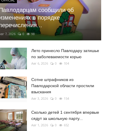
OFFICIAL
Павлодарцам сообщили об
изменениях в порядке
перечисления...
Авг 7, 2026
0
98
Лето принесло Павлодару затишье
по заболеваемости корью
Авг 6, 2026
0
104
Сотне штрафников из
Павлодарской области простили
взыскания
Авг 3, 2026
0
154
Сколько детей 1 сентября впервые
сядут за школьную парту...
Авг 1, 2026
0
652