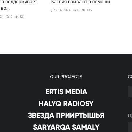
ев поддерживает
Каспия взывают о помощи
во...
Дек 14, 2024
0
105
024
0
121
OUR PROJECTS
С
П