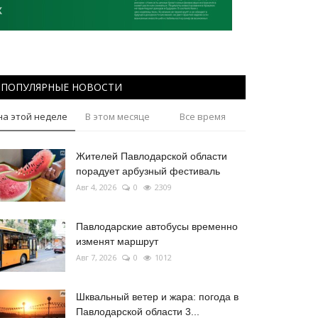
ПОПУЛЯРНЫЕ НОВОСТИ
на этой неделе
В этом месяце
Все время
Жителей Павлодарской области
порадует арбузный фестиваль
Авг 4, 2026
0
2309
Павлодарские автобусы временно
изменят маршрут
Авг 7, 2026
0
1012
Шквальный ветер и жара: погода в
Павлодарской области 3...