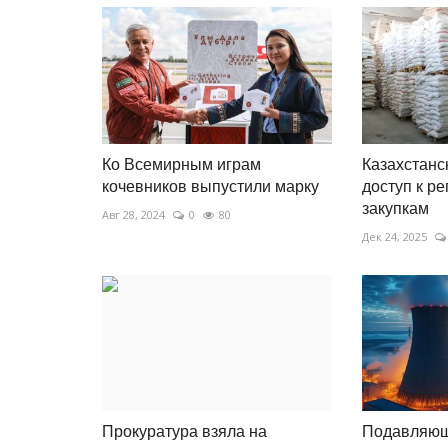
Полицейские Павлодарской о
стали призёрами чемпионата..
Апрель 29, 2026
0
492
Чемпионат по дзюдо организовали под эги
принципа «Закон и порядок».
Ко Всемирным играм
Казахстанс
кочевников выпустили марку
доступ к р
закупкам
Авг 28, 2024
0
80
Дек 24, 2025
Прокуратура взяла на
Подавляющ