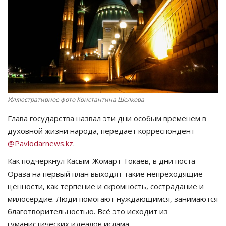
СПОРТ
Чек-лист
РАЗВЛЕЧЕНИЯ
OFFICIAL
Иллюстративное фото Константина Шелкова
Глава государства назвал эти дни особым временем в
Курултай
духовной жизни народа, передаёт корреспондент
@Pavlodarnews.kz
.
Язык
Как подчеркнул Касым-Жомарт Токаев, в дни поста
Қазақша
Русский
Ораза на первый план выходят такие непреходящие
ценности, как терпение и скромность, сострадание и
милосердие. Люди помогают нуждающимся, занимаются
благотворительностью. Всё это исходит из
гуманистических идеалов ислама.