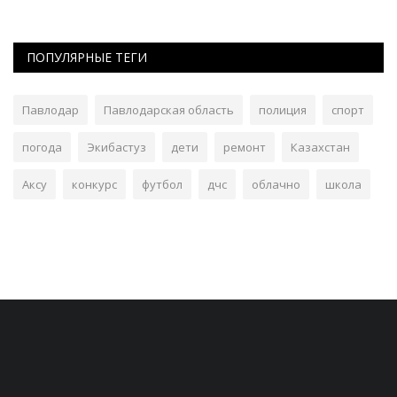
ПОПУЛЯРНЫЕ ТЕГИ
Павлодар
Павлодарская область
полиция
спорт
погода
Экибастуз
дети
ремонт
Казахстан
Аксу
конкурс
футбол
дчс
облачно
школа