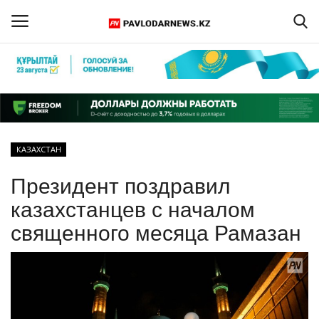
Войти
Регистрация
Главная
КАЗАХСТАН
Обратная связь
Президент поздравил
ПАВЛОДАРСКАЯ ОБЛАСТЬ
казахстанцев с началом
священного месяца Рамазан
КАЗАХСТАН
МИР
СПЕЦПРОЕКТЫ