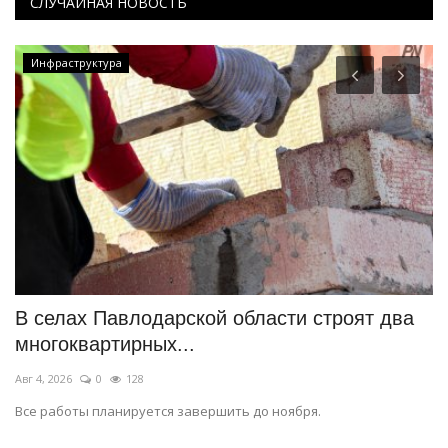
СЛУЧАЙНАЯ НОВОСТЬ
Инфраструктура
В селах Павлодарской области строят два
Г
многоквартирных...
т
Авг 4, 2026
0
128
Ию
Все работы планируется завершить до ноября.
За
по