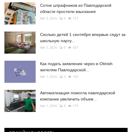
Сотне штрафников из Павлодарской
области простили взыскания
Авг 3, 2026
0
137
Сколько детей 1 сентября впервые сядут за
школьную парту...
Авг 1, 2026
0
637
Как подать заявление через e-Otinish
жителям Павлодарской...
Авг 1, 2026
0
165
Автоматизация помогла павлодарской
компании увеличить объем...
Авг 1, 2026
0
175