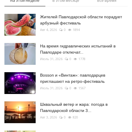
на этой неделе
В этом месяце
Все время
Жителей Павлодарской области порадует
арбузный фестиваль
Авг 4, 2026
0
1894
На время гидравлических испытаний в
Павлодаре отключат...
Июль 31, 2026
0
1778
Bosson и «Винтаж»: павлодарцев
приглашают на ретро-фестиваль
Июль 31, 2026
0
1567
Шквальный ветер и жара: погода в
Павлодарской области 3...
Авг 3, 2026
0
820