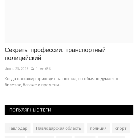
Секреты профессии: транспортный
П
полицейский
б
Июнь 23, 2026
1
636
Ию
Когда пассажир приходит на вокзал, он обычно думает о
Пр
билетах, багаже и времени...
зд
ПОПУЛЯРНЫЕ ТЕГИ
Павлодар
Павлодарская область
полиция
спорт