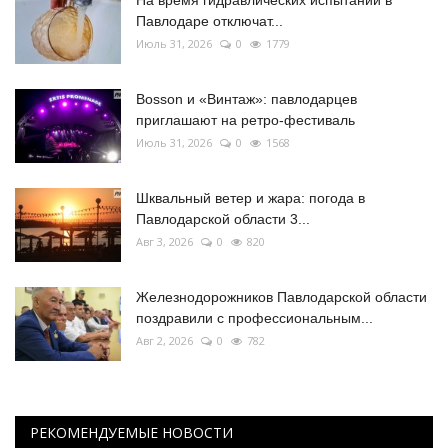
На время гидравлических испытаний в
Павлодаре отключат...
Июль 31, 2026
0
1779
Bosson и «Винтаж»: павлодарцев
приглашают на ретро-фестиваль
Июль 31, 2026
0
1568
Шквальный ветер и жара: погода в
Павлодарской области 3...
Авг 3, 2026
0
820
Железнодорожников Павлодарской области
поздравили с профессиональным...
Авг 2, 2026
0
782
РЕКОМЕНДУЕМЫЕ НОВОСТИ