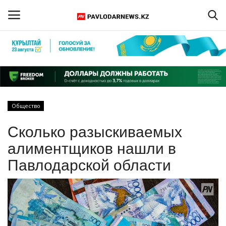
Войти
Регистрация
Главная
Общество
Обратная связь
Сколько разыскиваемых
ПАВЛОДАРСКАЯ ОБЛАСТЬ
алиментщиков нашли в
Павлодарской области
КАЗАХСТАН
МИР
СПЕЦПРОЕКТЫ