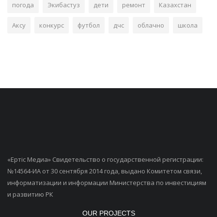
погода
Экибастуз
дети
ремонт
Казахстан
Аксу
конкурс
футбол
дчс
облачно
школа
«Ертiс Медиа» Свидетельство о государственной регистрации:
№14564-ИА от 30 сентября 2014 года, выдано Комитетом связи,
информатизации и информации Министерства по инвестициям
и развитию РК
OUR PROJECTS