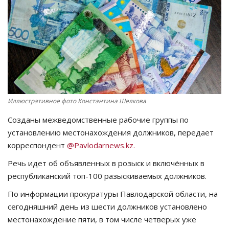
СПОРТ
Чек-лист
РАЗВЛЕЧЕНИЯ
OFFICIAL
Иллюстративное фото Константина Шелкова
Созданы межведомственные рабочие группы по
Курултай
установлению местонахождения должников, передает
корреспондент
@Pavlodarnews.kz.
Язык
Речь идет об объявленных в розыск и включённых в
Қазақша
Русский
республиканский топ-100 разыскиваемых должников.
По информации прокуратуры Павлодарской области, на
сегодняшний день из шести должников установлено
местонахождение пяти, в том числе четверых уже