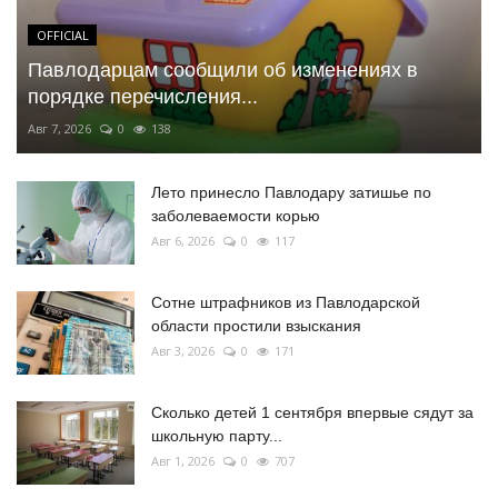
OFFICIAL
Павлодарцам сообщили об изменениях в
порядке перечисления...
Авг 7, 2026
0
138
Лето принесло Павлодару затишье по
заболеваемости корью
Авг 6, 2026
0
117
Сотне штрафников из Павлодарской
области простили взыскания
Авг 3, 2026
0
171
Сколько детей 1 сентября впервые сядут за
школьную парту...
Авг 1, 2026
0
707