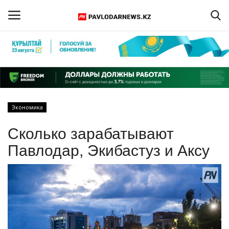
Войти
Регистрация
Главная
Экономика
Обратная связь
Сколько зарабатывают
ПАВЛОДАРСКАЯ ОБЛАСТЬ
Павлодар, Экибастуз и Аксу
КАЗАХСТАН
МИР
СПЕЦПРОЕКТЫ