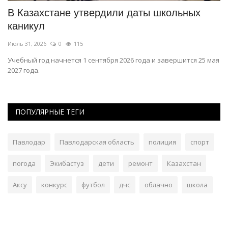
В Казахстане утвердили даты школьных
Д
каникул
п
Июль 31, 2026
0
115
Ию
Учебный год начнется 1 сентября 2026 года и завершится 25 мая
Эф
2027 года.
ПОПУЛЯРНЫЕ ТЕГИ
Павлодар
Павлодарская область
полиция
спорт
погода
Экибастуз
дети
ремонт
Казахстан
Аксу
конкурс
футбол
дчс
облачно
школа