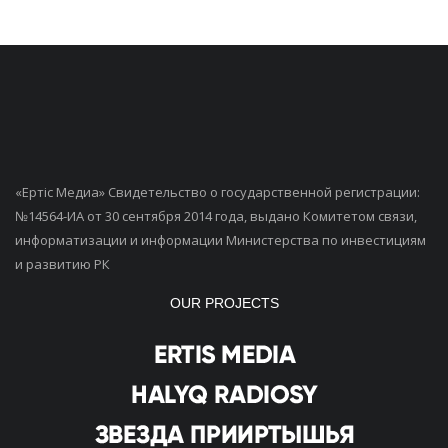
«Ертiс Медиа» Свидетельство о государственной регистрации:
№14564-ИА от 30 сентября 2014 года, выдано Комитетом связи,
информатизации и информации Министерства по инвестициям
и развитию РК
OUR PROJECTS