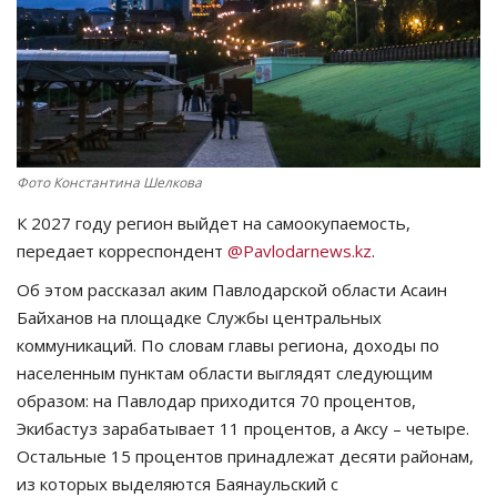
СПОРТ
Чек-лист
РАЗВЛЕЧЕНИЯ
Фото Константина Шелкова
OFFICIAL
К 2027 году регион выйдет на самоокупаемость,
передает корреспондент
@Pavlodarnews.kz
.
Курултай
Об этом рассказал аким Павлодарской области Асаин
Байханов на площадке Службы центральных
Язык
коммуникаций. По словам главы региона, доходы по
Қазақша
Русский
населенным пунктам области выглядят следующим
образом: на Павлодар приходится 70 процентов,
Экибастуз зарабатывает 11 процентов, а Аксу – четыре.
Остальные 15 процентов принадлежат десяти районам,
из которых выделяются Баянаульский с