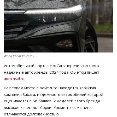
СПОРТ
Чек-лист
РАЗВЛЕЧЕНИЯ
OFFICIAL
Фото Kanat Kairatov
Курултай
Автомобильный портал HotCars перечислил самые
надежные автобренды 2024 года. Об этом пишет
Язык
auto.mail.ru
.
Қазақша
Русский
на первом месте в рейтинге находится японская
компания Subaru, надежность автомобилей которой
оценивается в 68 баллов. У моделей этого бренда
высокое качество сборки. Кроме того, машины
отличаются долговечностью.