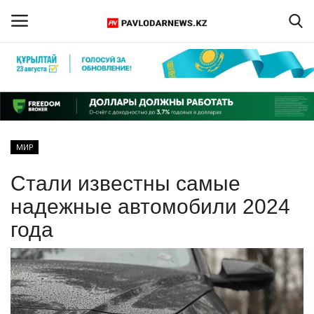
Войти
Регистрация
Главная
МИР
Обратная связь
Стали известны самые
ПАВЛОДАРСКАЯ ОБЛАСТЬ
надежные автомобили 2024
года
КАЗАХСТАН
МИР
СПЕЦПРОЕКТЫ