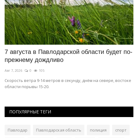
ь
7 августа в Павлодарской области будет по-
Г
прежнему дождливо
э
Авг 7, 2026
0
105
Ав
Скорость ветра 9-14 метров в секунду, днём на севере, востоке
На
области порывы 15-20.
ПОПУЛЯРНЫЕ ТЕГИ
Павлодар
Павлодарская область
полиция
спорт