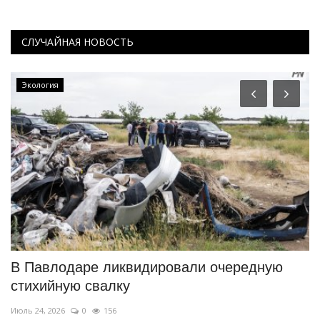
СЛУЧАЙНАЯ НОВОСТЬ
Экология
В Павлодаре ликвидировали очередную
П
стихийную свалку
т
Июль 24, 2026
0
156
Ма