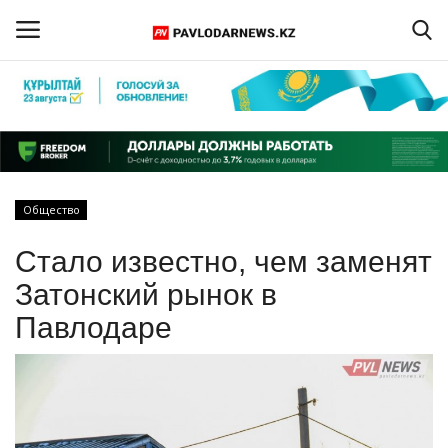
Войти
Регистрация
Главная
Общество
Обратная связь
Стало известно, чем заменят
ПАВЛОДАРСКАЯ ОБЛАСТЬ
Затонский рынок в
Павлодаре
КАЗАХСТАН
МИР
СПЕЦПРОЕКТЫ