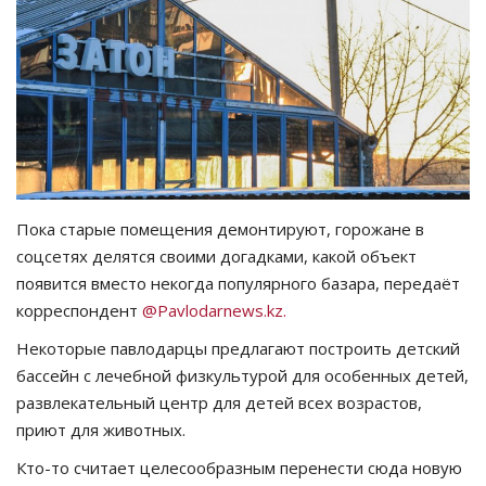
СПОРТ
Чек-лист
РАЗВЛЕЧЕНИЯ
OFFICIAL
Пока старые помещения демонтируют, горожане в
соцсетях делятся своими догадками, какой объект
Курултай
появится вместо некогда популярного базара, передаёт
корреспондент
@Pavlodarnews.kz.
Язык
Некоторые павлодарцы предлагают построить детский
Қазақша
Русский
бассейн с лечебной физкультурой для особенных детей,
развлекательный центр для детей всех возрастов,
приют для животных.
Кто-то считает целесообразным перенести сюда новую