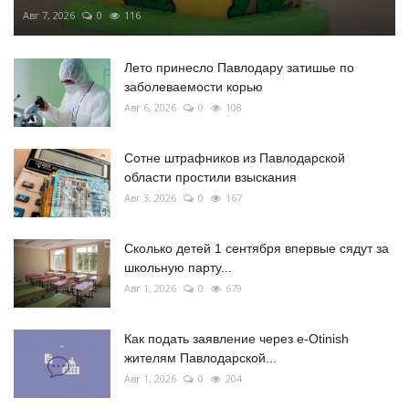
Авг 7, 2026
0
116
Лето принесло Павлодару затишье по
заболеваемости корью
Авг 6, 2026
0
108
Сотне штрафников из Павлодарской
области простили взыскания
Авг 3, 2026
0
167
Сколько детей 1 сентября впервые сядут за
школьную парту...
Авг 1, 2026
0
679
Как подать заявление через e-Otinish
жителям Павлодарской...
Авг 1, 2026
0
204