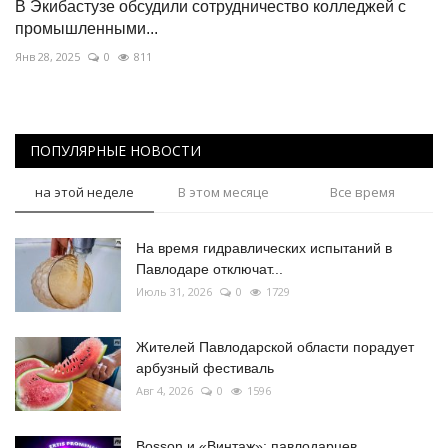
В Экибастузе обсудили сотрудничество колледжей с
промышленными...
Янв 28, 2025
0
811
ПОПУЛЯРНЫЕ НОВОСТИ
на этой неделе
В этом месяце
Все время
На время гидравлических испытаний в
Павлодаре отключат...
Июль 31, 2026
0
1729
Жителей Павлодарской области порадует
арбузный фестиваль
Авг 4, 2026
0
1596
Bosson и «Винтаж»: павлодарцев