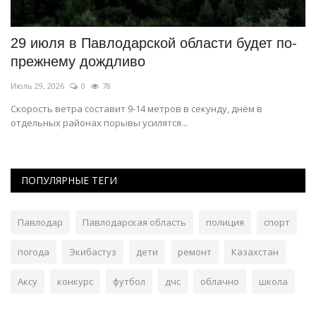
в
29 июля в Павлодарской области будет по-
П
прежнему дождливо
Ию
Июль 29, 2026
0
78
Па
Скорость ветра составит 9-14 метров в секунду, днём в
отдельных районах порывы усилятся...
ПОПУЛЯРНЫЕ ТЕГИ
Павлодар
Павлодарская область
полиция
спорт
погода
Экибастуз
дети
ремонт
Казахстан
Аксу
конкурс
футбол
дчс
облачно
школа