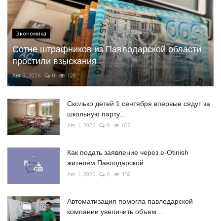
Экономика
Сотне штрафников из Павлодарской области
простили взыскания
Авг 3, 2026
0
128
Сколько детей 1 сентября впервые сядут за
школьную парту...
Авг 1, 2026
0
632
Как подать заявление через e-Otinish
жителям Павлодарской...
Авг 1, 2026
0
159
Автоматизация помогла павлодарской
компании увеличить объем...