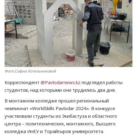
СПОРТ
Чек-лист
РАЗВЛЕЧЕНИЯ
OFFICIAL
Фото Софии Котельниковой
Курултай
Корреспондент
@Pavlodarnews.kz
подглядел работы
Язык
студентов, над которыми они трудились два дня.
Қазақша
Русский
В монтажном колледже прошел региональный
чемпионат «WorldSkills Pavlodar 2024». В конкурсе
участвовали студенты из Экибастуза и областного
центра – политехнических, монтажного, Высшего
колледжа ИнЕУ и Торайгыров университета.