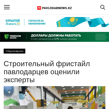
Войти
Регистрация
Главная
Образование
Обратная связь
Строительный фристайл
ПАВЛОДАРСКАЯ ОБЛАСТЬ
павлодарцев оценили
эксперты
КАЗАХСТАН
МИР
СПЕЦПРОЕКТЫ