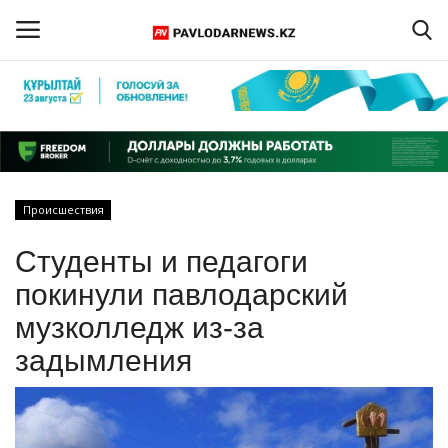
Войти
Регистрация
Главная
Происшествия
Обратная связь
Студенты и педагоги
ПАВЛОДАРСКАЯ ОБЛАСТЬ
покинули павлодарский
музколледж из-за
КАЗАХСТАН
задымления
МИР
СПЕЦПРОЕКТЫ