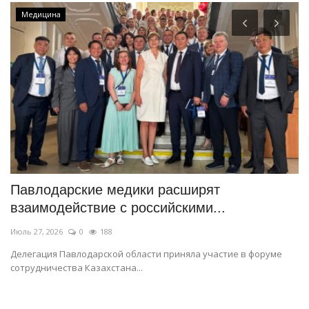
Медицина
Павлодарские медики расширят
П
взаимодействие с российскими...
п
Июль 27, 2026
0
188
Ма
Делегация Павлодарской области приняла участие в форуме
В 
сотрудничества Казахстана...
пр