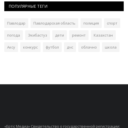
ПОПУЛЯРНЫЕ ТЕГИ
Павлодар
Павлодарская область
полиция
спорт
погода
Экибастуз
дети
ремонт
Казахстан
Аксу
конкурс
футбол
дчс
облачно
школа
«Ертiс Медиа» Свидетельство о государственной регистрации: