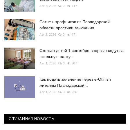
Авг 6, 2026
0
117
Сотне штрафников из Павлодарской
области простили взыскания
Авг 3, 2026
0
171
Сколько детей 1 сентября впервые сядут за
школьную парту...
Авг 1, 2026
0
707
Как подать заявление через e-Otinish
жителям Павлодарской...
Авг 1, 2026
0
226
СЛУЧАЙНАЯ НОВОСТЬ