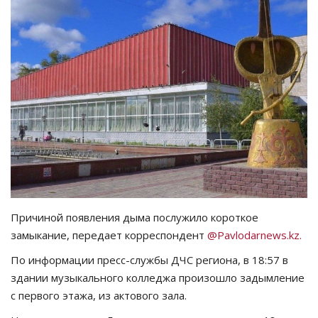
СПОРТ
Чек-лист
РАЗВЛЕЧЕНИЯ
OFFICIAL
Курултай
Язык
Причиной появления дыма послужило короткое
Қазақша
Русский
замыкание, передает корреспондент
@Pavlodarnews.kz.
По информации пресс-службы ДЧС региона, в 18:57 в
здании музыкального колледжа произошло задымление
с первого этажа, из актового зала.