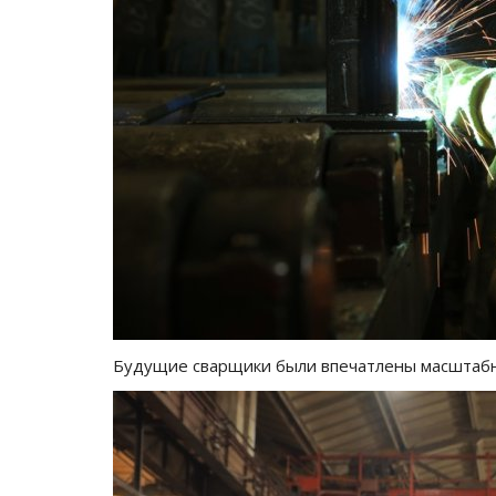
Обелиск Славы в Павлодаре: 
высеченная в граните
Май 10, 2025
0
6623
Мемориальному комплексу – обелиску Слав
году 50 лет.
Будущие сварщики были впечатлены масштабн