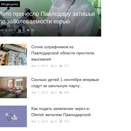
Медицина
Лето принесло Павлодару затишье
по заболеваемости корью
Авг 6, 2026
0
66
Сотне штрафников из
Павлодарской области простили
взыскания
Авг 3, 2026
0
137
Сколько детей 1 сентября впервые
сядут за школьную парту...
Авг 1, 2026
0
640
Как подать заявление через e-
Otinish жителям Павлодарской...
Авг 1, 2026
0
165