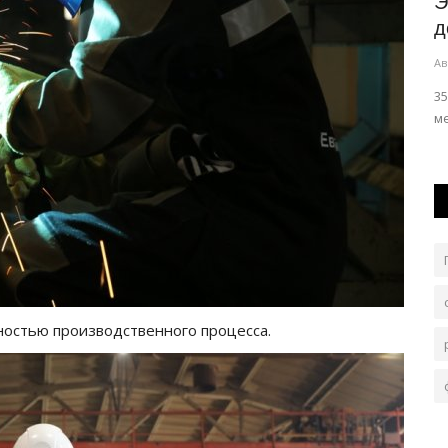
память,
Выборы в Курултай: о чём говорят
Э
кандидаты с жителями
д
Павлодарской...
Ав
Авг 6, 2026
0
67
ы в этом
3
м
В регионе продолжается предвыборная кампания.
остью производственного процесса.