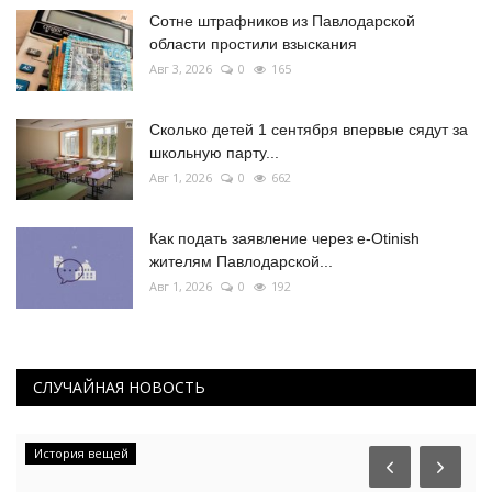
Сотне штрафников из Павлодарской
области простили взыскания
Авг 3, 2026
0
165
Сколько детей 1 сентября впервые сядут за
школьную парту...
Авг 1, 2026
0
662
Как подать заявление через e-Otinish
жителям Павлодарской...
Авг 1, 2026
0
192
СЛУЧАЙНАЯ НОВОСТЬ
КАЗАХСТАН