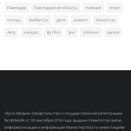
Павлодар
Павлодарская область
полиция
спорт
погода
Экибастуз
дети
ремонт
Казахстан
Аксу
конкурс
футбол
дчс
облачно
школа
«Ертiс Медиа» Свидетельство о государственной регистрации:
№14564-ИА от 30 сентября 2014 года, выдано Комитетом связи,
информатизации и информации Министерства по инвестициям