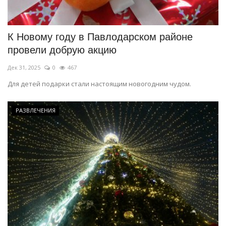
СПОРТ
К Новому году в Павлодарском районе
Чек-лист
провели добрую акцию
Дек 31, 2025
0
467
РАЗВЛЕЧЕНИЯ
Для детей подарки стали настоящим новогодним чудом.
OFFICIAL
РАЗВЛЕЧЕНИЯ
Курултай
Язык
Қазақша
Русский