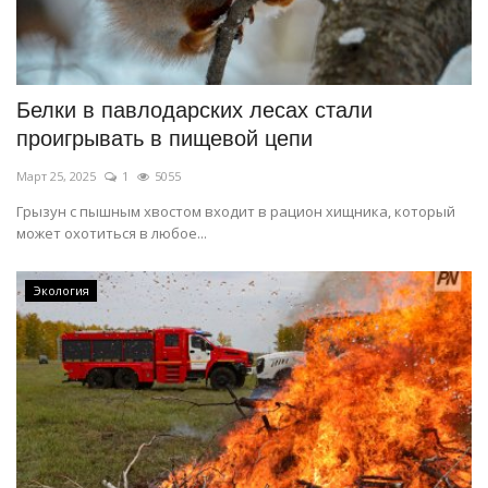
СПОРТ
Чек-лист
Белки в павлодарских лесах стали
проигрывать в пищевой цепи
РАЗВЛЕЧЕНИЯ
Март 25, 2025
1
5055
OFFICIAL
Грызун с пышным хвостом входит в рацион хищника, который
может охотиться в любое...
Курултай
Экология
Язык
Қазақша
Русский