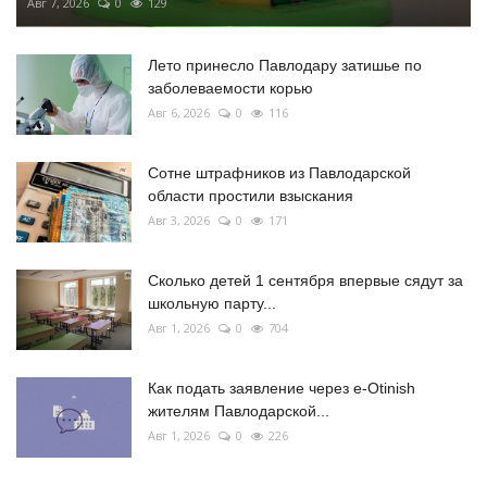
Авг 7, 2026
0
129
Лето принесло Павлодару затишье по
заболеваемости корью
Авг 6, 2026
0
116
Сотне штрафников из Павлодарской
области простили взыскания
Авг 3, 2026
0
171
Сколько детей 1 сентября впервые сядут за
школьную парту...
Авг 1, 2026
0
704
Как подать заявление через e-Otinish
жителям Павлодарской...
Авг 1, 2026
0
226