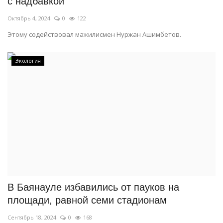
с надбавкой
Октябрь 4, 2024
0
122
Этому содействовал мажилисмен Нуржан Ашимбетов.
Экология
В Баянауле избавились от пауков на
площади, равной семи стадионам
Сентябрь 18, 2024
0
168