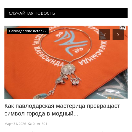
СЛУЧАЙНАЯ НОВОСТЬ
Павлодарские истории
Как павлодарская мастерица превращает
П
символ города в модный...
с
Март 31, 2026
0
801
Ма