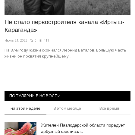
СПОРТ
Не стало первостроителя канала «Иртыш-
Чек-лист
Караганда»
Июль 21, 2023
0
411
РАЗВЛЕЧЕНИЯ
На 87-м году жизни скончался Леонид Баталов. Большую часть
жизни он посвятил крупнейшему...
OFFICIAL
Курултай
Язык
ПОПУЛЯРНЫЕ НОВОСТИ
Қазақша
Русский
на этой неделе
В этом месяце
Все время
Жителей Павлодарской области порадует
арбузный фестиваль