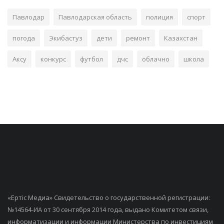
Павлодар
Павлодарская область
полиция
спорт
погода
Экибастуз
дети
ремонт
Казахстан
Аксу
конкурс
футбол
дчс
облачно
школа
«Ертiс Медиа» Свидетельство о государственной регистрации:
№14564-ИА от 30 сентября 2014 года, выдано Комитетом связи,
информатизации и информации Министерства по инвестициям