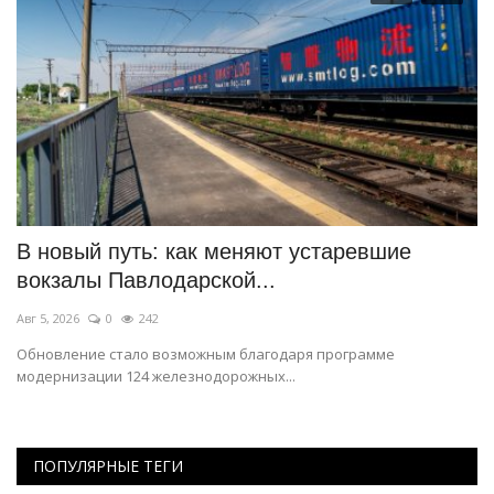
В новый путь: как меняют устаревшие
П
вокзалы Павлодарской...
с
Авг 5, 2026
0
242
Ию
Обновление стало возможным благодаря программе
Ко
модернизации 124 железнодорожных...
тр
ПОПУЛЯРНЫЕ ТЕГИ