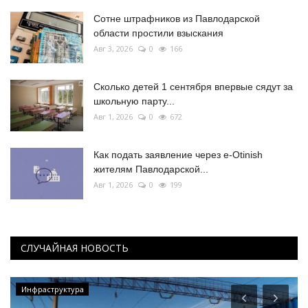
Сотне штрафников из Павлодарской
области простили взыскания
Авг 3, 2026
0
166
Сколько детей 1 сентября впервые сядут за
школьную парту...
Авг 1, 2026
0
672
Как подать заявление через e-Otinish
жителям Павлодарской...
Авг 1, 2026
0
199
СЛУЧАЙНАЯ НОВОСТЬ
Инфраструктура