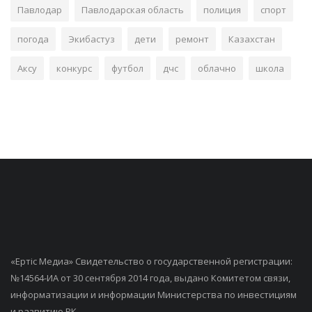
Павлодар
Павлодарская область
полиция
спорт
погода
Экибастуз
дети
ремонт
Казахстан
Аксу
конкурс
футбол
дчс
облачно
школа
«Ертiс Медиа» Свидетельство о государственной регистрации:
№14564-ИА от 30 сентября 2014 года, выдано Комитетом связи,
информатизации и информации Министерства по инвестициям
и развитию РК