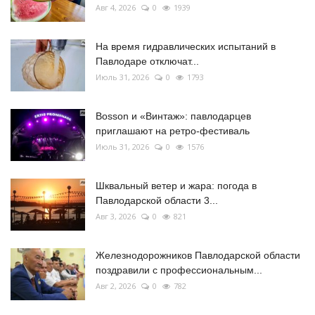
Авг 4, 2026
0
1939
На время гидравлических испытаний в
Павлодаре отключат...
Июль 31, 2026
0
1793
Bosson и «Винтаж»: павлодарцев
приглашают на ретро-фестиваль
Июль 31, 2026
0
1576
Шквальный ветер и жара: погода в
Павлодарской области 3...
Авг 3, 2026
0
821
Железнодорожников Павлодарской области
поздравили с профессиональным...
Авг 2, 2026
0
782