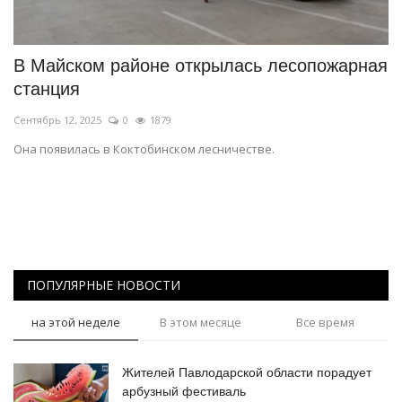
СПОРТ
В Майском районе открылась лесопожарная
Чек-лист
станция
Сентябрь 12, 2025
0
1879
РАЗВЛЕЧЕНИЯ
Она появилась в Коктобинском лесничестве.
OFFICIAL
Курултай
Язык
ПОПУЛЯРНЫЕ НОВОСТИ
Қазақша
Русский
на этой неделе
В этом месяце
Все время
Жителей Павлодарской области порадует
арбузный фестиваль