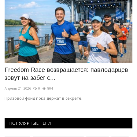
и
Freedom Race возвращается: павлодарцев
П
зовут на забег с...
т
Апрель 21, 2026
0
804
Ма
Призовой фонд пока держат в секрете.
Си
ПОПУЛЯРНЫЕ ТЕГИ