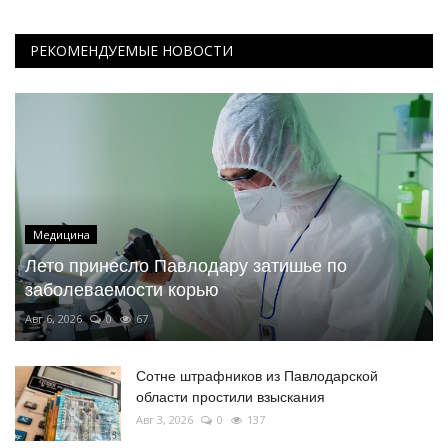
РЕКОМЕНДУЕМЫЕ НОВОСТИ
Медицина
Лето принесло Павлодару затишье по
заболеваемости корью
Авг 6, 2026
0
67
Сотне штрафников из Павлодарской
области простили взыскания
Авг 3, 2026
0
137