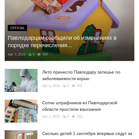
OFFICIAL
Павлодарцам сообщили об изменениях в
порядке перечисления...
Авг 7, 2026
0
109
Лето принесло Павлодару затишье по
заболеваемости корью
Авг 6, 2026
0
106
Сотне штрафников из Павлодарской
области простили взыскания
Авг 3, 2026
0
165
Сколько детей 1 сентября впервые сядут за