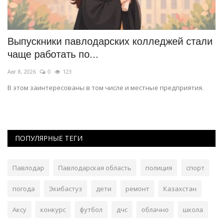
Выпускники павлодарских колледжей стали
В
чаще работать по...
д
Авг 8, 2026
0
123
Ав
В этом заинтересованы в том числе и местные предприятия.
В 
ож
ПОПУЛЯРНЫЕ ТЕГИ
Павлодар
Павлодарская область
полиция
спорт
погода
Экибастуз
дети
ремонт
Казахстан
Аксу
конкурс
футбол
дчс
облачно
школа