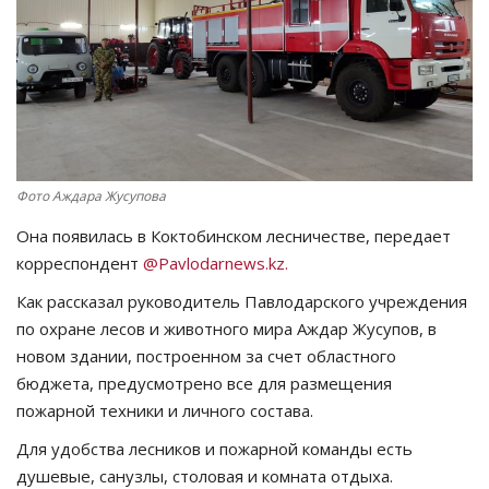
СПОРТ
Чек-лист
РАЗВЛЕЧЕНИЯ
Фото Аждара Жусупова
OFFICIAL
Она появилась в Коктобинском лесничестве, передает
Курултай
корреспондент
@Pavlodarnews.kz.
Как рассказал руководитель Павлодарского учреждения
Язык
по охране лесов и животного мира Аждар Жусупов, в
новом здании, построенном за счет областного
Қазақша
Русский
бюджета, предусмотрено все для размещения
пожарной техники и личного состава.
Для удобства лесников и пожарной команды есть
душевые, санузлы, столовая и комната отдыха.