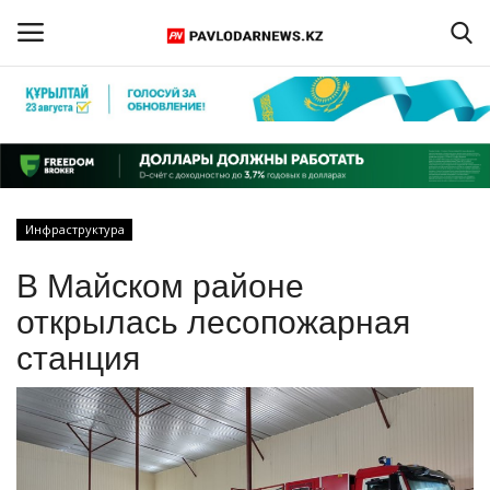
Войти
Регистрация
Главная
Инфраструктура
Обратная связь
В Майском районе
ПАВЛОДАРСКАЯ ОБЛАСТЬ
открылась лесопожарная
станция
КАЗАХСТАН
МИР
СПЕЦПРОЕКТЫ