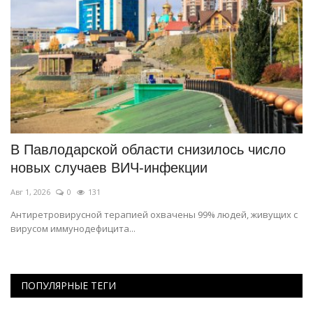
я
В Павлодарской области снизилось число
В
новых случаев ВИЧ-инфекции
с
Авг 1, 2026
0
131
Ию
Антиретровирусной терапией охвачены 99% людей, живущих с
На
вирусом иммунодефицита...
ПОПУЛЯРНЫЕ ТЕГИ