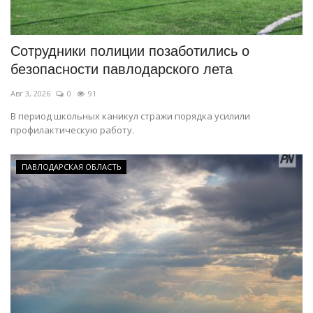
СПОРТ
Сотрудники полиции позаботились о
Чек-лист
безопасности павлодарского лета
Авг 3, 2026
0
91
РАЗВЛЕЧЕНИЯ
В период школьных каникул стражи порядка усилили
профилактическую работу.
OFFICIAL
Курултай
ПАВЛОДАРСКАЯ ОБЛАСТЬ
Язык
Қазақша
Русский