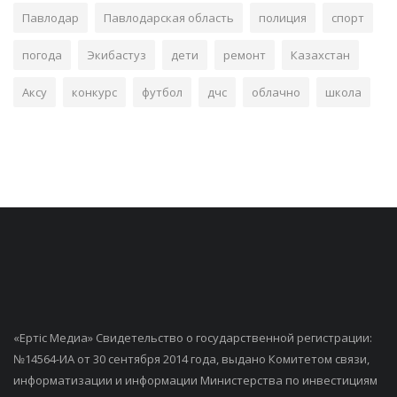
Павлодар
Павлодарская область
полиция
спорт
погода
Экибастуз
дети
ремонт
Казахстан
Аксу
конкурс
футбол
дчс
облачно
школа
«Ертiс Медиа» Свидетельство о государственной регистрации:
№14564-ИА от 30 сентября 2014 года, выдано Комитетом связи,
информатизации и информации Министерства по инвестициям