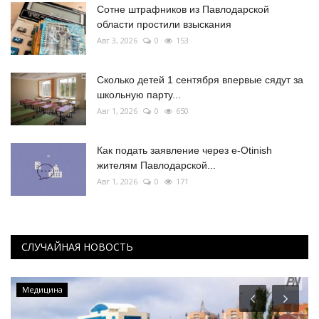
Сотне штрафников из Павлодарской
области простили взыскания
Авг 3, 2026
0
153
Сколько детей 1 сентября впервые сядут за
школьную парту...
Авг 1, 2026
0
650
Как подать заявление через e-Otinish
жителям Павлодарской...
Авг 1, 2026
0
171
СЛУЧАЙНАЯ НОВОСТЬ
Медицина