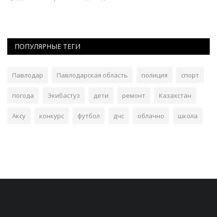
ПОПУЛЯРНЫЕ ТЕГИ
Павлодар
Павлодарская область
полиция
спорт
погода
Экибастуз
дети
ремонт
Казахстан
Аксу
конкурс
футбол
дчс
облачно
школа