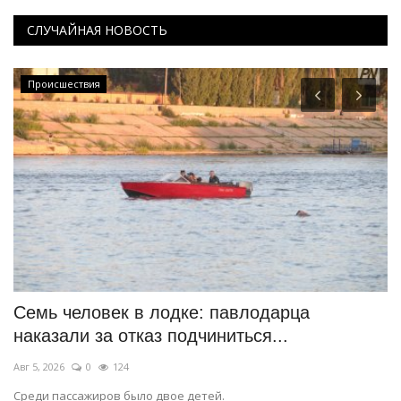
СЛУЧАЙНАЯ НОВОСТЬ
Происшествия
ся
Семь человек в лодке: павлодарца
В
наказали за отказ подчиниться...
в
Авг 5, 2026
0
124
Ав
Среди пассажиров было двое детей.
В 