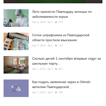
Лето принесло Павлодару затишье по
заболеваемости корью
Авг 6, 2026
0
105
Сотне штрафников из Павлодарской
области простили взыскания
Авг 3, 2026
0
165
Сколько детей 1 сентября впервые сядут за
школьную парту...
Авг 1, 2026
0
661
Как подать заявление через e-Otinish
жителям Павлодарской...
Авг 1, 2026
0
188