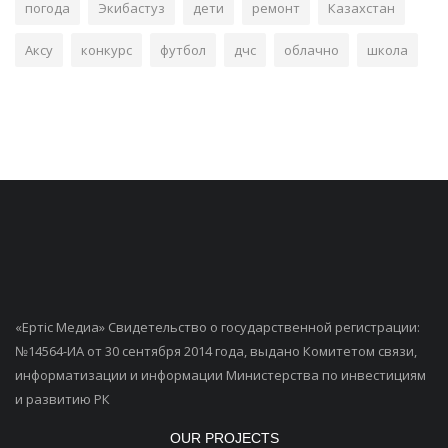
погода
Экибастуз
дети
ремонт
Казахстан
Аксу
конкурс
футбол
дчс
облачно
школа
«Ертiс Медиа» Свидетельство о государственной регистрации:
№14564-ИА от 30 сентября 2014 года, выдано Комитетом связи,
информатизации и информации Министерства по инвестициям
и развитию РК
OUR PROJECTS