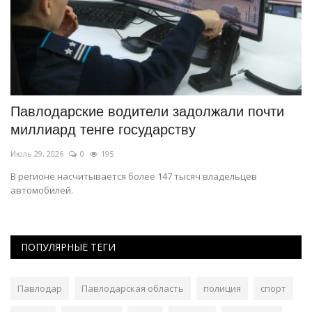
Павлодарские водители задолжали почти
И
миллиард тенге государству
Ию
Июль 29, 2026
0
195
Во
В регионе насчитывается более 147 тысяч владельцев
автомобилей.
ПОПУЛЯРНЫЕ ТЕГИ
Павлодар
Павлодарская область
полиция
спорт