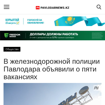
Войти
Регистрация
Главная
Общество
Обратная связь
В железнодорожной полиции
ПАВЛОДАРСКАЯ ОБЛАСТЬ
Павлодара объявили о пяти
вакансиях
КАЗАХСТАН
МИР
СПЕЦПРОЕКТЫ