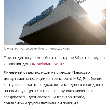
СПОРТ
Чек-лист
РАЗВЛЕЧЕНИЯ
OFFICIAL
Иллюстративное фото Константина Шелкова
Претенденты должны быть не старше 35 лет, передаёт
Курултай
корреспондент
@Pavlodarnews.kz
.
Язык
Линейный отдел полиции на станции Павлодар
департамента полиции на транспорте МВД РК объявил
Қазақша
Русский
конкурс на вакантные должности младшего и среднего
начальствующего состава – оперуполномоченный,
следователь, дознаватель, инспектор штаба,
полицейский группы патрульной полиции.