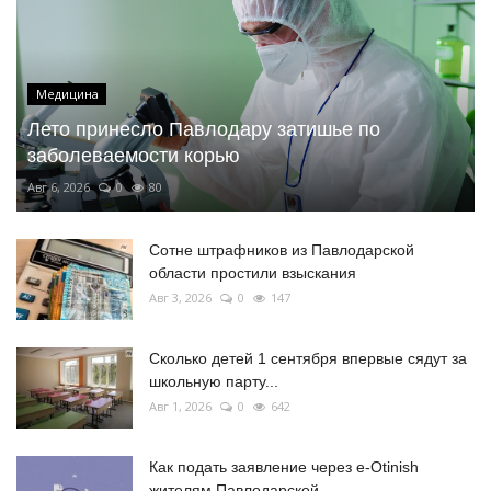
Медицина
Лето принесло Павлодару затишье по
заболеваемости корью
Авг 6, 2026
0
80
Сотне штрафников из Павлодарской
области простили взыскания
Авг 3, 2026
0
147
Сколько детей 1 сентября впервые сядут за
школьную парту...
Авг 1, 2026
0
642
Как подать заявление через e-Otinish
жителям Павлодарской...