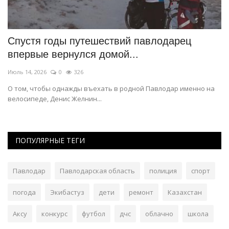
Спустя годы путешествий павлодарец
К
впервые вернулся домой...
П
Июль 14, 2026
0
326
Ма
О том, чтобы однажды въехать в родной Павлодар именно на
От
велосипеде, Денис Желнин...
из
ПОПУЛЯРНЫЕ ТЕГИ
Павлодар
Павлодарская область
полиция
спорт
погода
Экибастуз
дети
ремонт
Казахстан
Аксу
конкурс
футбол
дчс
облачно
школа