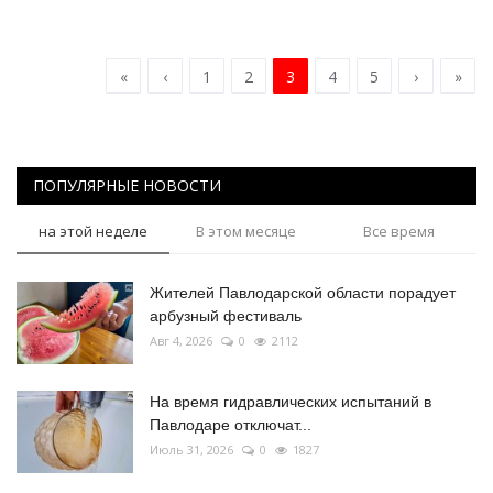
«
‹
1
2
3
4
5
›
»
ПОПУЛЯРНЫЕ НОВОСТИ
на этой неделе
В этом месяце
Все время
Жителей Павлодарской области порадует
арбузный фестиваль
Авг 4, 2026
0
2112
На время гидравлических испытаний в
Павлодаре отключат...
Июль 31, 2026
0
1827