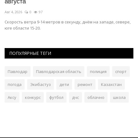
августа
м
Авг 4, 2026
0
97
Ию
Скорость ветра 9-14 метров в секунду, днём на западе, севере,
В 
юге области 15-20.
ав
ПОПУЛЯРНЫЕ ТЕГИ
Павлодар
Павлодарская область
полиция
спорт
погода
Экибастуз
дети
ремонт
Казахстан
Аксу
конкурс
футбол
дчс
облачно
школа