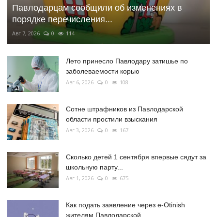
Павлодарцам сообщили об изменениях в
порядке перечисления...
Авг 7, 2026
0
114
Лето принесло Павлодару затишье по
заболеваемости корью
Авг 6, 2026
0
108
Сотне штрафников из Павлодарской
области простили взыскания
Авг 3, 2026
0
167
Сколько детей 1 сентября впервые сядут за
школьную парту...
Авг 1, 2026
0
675
Как подать заявление через e-Otinish
жителям Павлодарской...