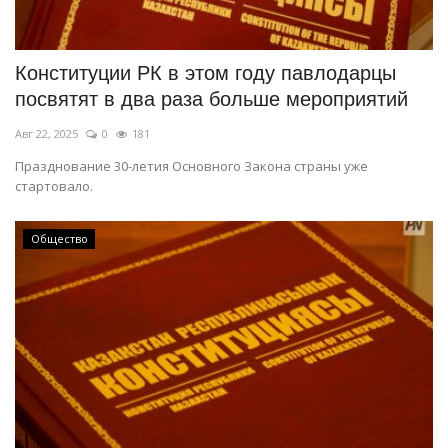
СПОРТ
Конституции РК в этом году павлодарцы
Чек-лист
посвятят в два раза больше мероприятий
Авг 22, 2025
0
181
РАЗВЛЕЧЕНИЯ
Празднование 30-летия Основного Закона страны уже
стартовало.
OFFICIAL
Курултай
Общество
Язык
Қазақша
Русский