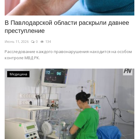
СПОРТ
В Павлодарской области раскрыли давнее
Чек-лист
преступление
Июнь 11, 2026
0
134
РАЗВЛЕЧЕНИЯ
Расследование каждого правонарушения находится на особом
контроле МВД РК.
OFFICIAL
Курултай
Медицина
Язык
Қазақша
Русский