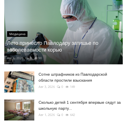
Медицина
Лето принесло Павлодару затишье по
заболеваемости корью
Авг 6, 2026
0
90
Сотне штрафников из Павлодарской
области простили взыскания
Авг 3, 2026
0
149
Сколько детей 1 сентября впервые сядут за
школьную парту...
Авг 1, 2026
0
642