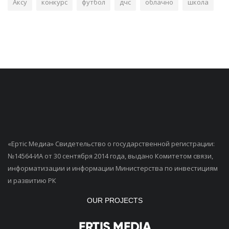
Аксу
конкурс
футбол
дчс
облачно
школа
«Ертiс Медиа» Свидетельство о государственной регистрации:
№14564-ИА от 30 сентября 2014 года, выдано Комитетом связи,
информатизации и информации Министерства по инвестициям
и развитию РК
OUR PROJECTS