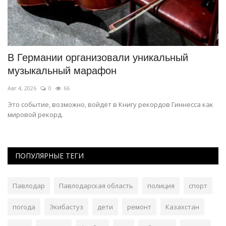
В Германии организовали уникальный
В
музыкальный марафон
п
Авг 4, 2026
0
66
Ию
Это событие, возможно, войдёт в Книгу рекордов Гиннесса как
В 
мировой рекорд.
во
ПОПУЛЯРНЫЕ ТЕГИ
Павлодар
Павлодарская область
полиция
спорт
погода
Экибастуз
дети
ремонт
Казахстан