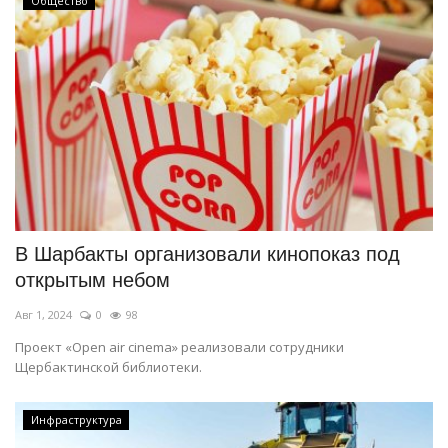
Общество
В Шарбакты организовали кинопоказ под
открытым небом
Авг 1, 2024
0
98
Проект «Open air cinema» реализовали сотрудники
Щербактинской библиотеки.
Инфраструктура