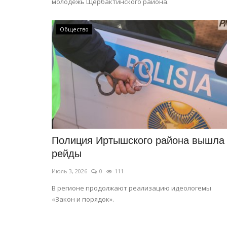
молодежь Щербактинского района.
Общество
КАЗАХСТАН
Полиция Иртышского района вышла
рейды
Июль 3, 2026
0
111
В регионе продолжают реализацию идеологемы
«Закон и порядок».