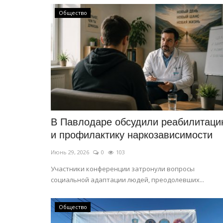
Сборная Казахстана достойно
выступила на международной.
Общество
Июль 28, 2026
0
90
Команда завоевала шесть медалей.
В Павлодаре обсудили реабилитац
и профилактику наркозависимости
Июнь 29, 2026
0
103
Участники конференции затронули вопросы
социальной адаптации людей, преодолевших...
Общество