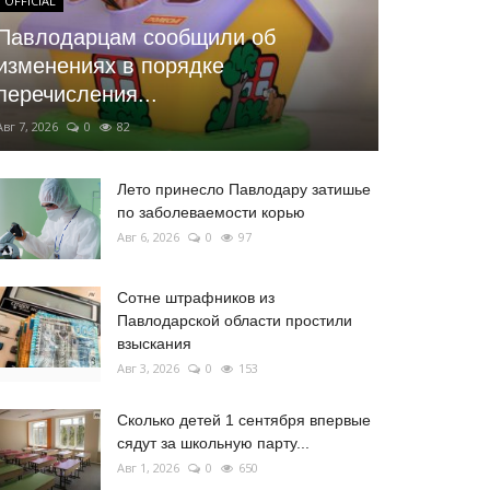
OFFICIAL
Павлодарцам сообщили об
изменениях в порядке
перечисления...
Авг 7, 2026
0
82
Лето принесло Павлодару затишье
по заболеваемости корью
Авг 6, 2026
0
97
Сотне штрафников из
Павлодарской области простили
взыскания
Авг 3, 2026
0
153
Сколько детей 1 сентября впервые
сядут за школьную парту...
Авг 1, 2026
0
650