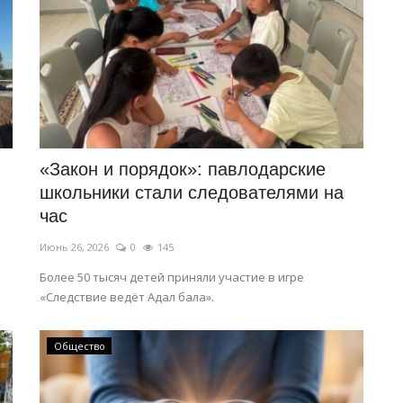
«Закон и порядок»: павлодарские
школьники стали следователями на
час
Июнь 26, 2026
0
145
Более 50 тысяч детей приняли участие в игре
«Следствие ведёт Адал бала».
Общество