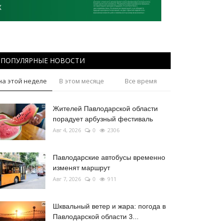
ПОПУЛЯРНЫЕ НОВОСТИ
на этой неделе
В этом месяце
Все время
Жителей Павлодарской области
порадует арбузный фестиваль
Авг 4, 2026
0
2306
Павлодарские автобусы временно
изменят маршрут
Авг 7, 2026
0
911
Шквальный ветер и жара: погода в
Павлодарской области 3...