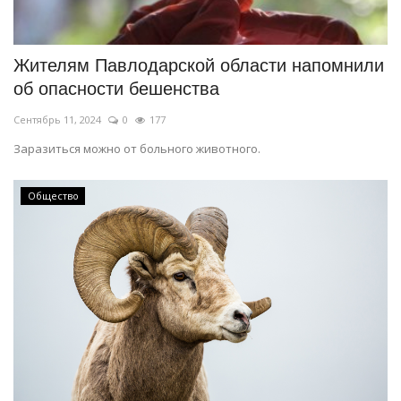
СПОРТ
Жителям Павлодарской области напомнили
Чек-лист
об опасности бешенства
Сентябрь 11, 2024
0
177
РАЗВЛЕЧЕНИЯ
Заразиться можно от больного животного.
OFFICIAL
Общество
Курултай
Язык
Қазақша
Русский