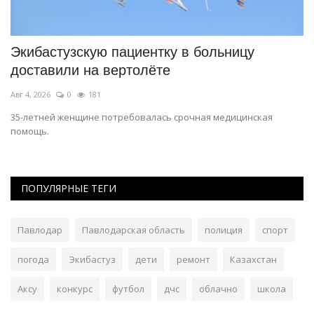
В Казахстане утвердили даты школьных
В
каникул
т
Июль 31, 2026
0
117
Ок
Учебный год начнется 1 сентября 2026 года и завершится 25 мая
В 
2027 года.
шк
ПОПУЛЯРНЫЕ ТЕГИ
Павлодар
Павлодарская область
полиция
спорт
погода
Экибастуз
дети
ремонт
Казахстан
Аксу
конкурс
футбол
дчс
облачно
школа