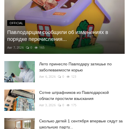
OFFICIAL
Павлодарцам сообщили об изменениях в
порядке перечисления...
Авг 7, 2026
0
165
Лето принесло Павлодару затишье по
заболеваемости корью
Авг 6, 2026
0
123
Сотне штрафников из Павлодарской
области простили взыскания
Авг 3, 2026
0
175
Сколько детей 1 сентября впервые сядут за
школьную парту...