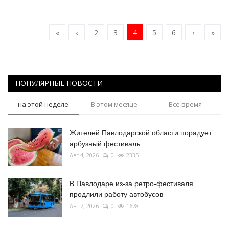
«
‹
2
3
4
5
6
›
»
ПОПУЛЯРНЫЕ НОВОСТИ
на этой неделе
В этом месяце
Все время
Жителей Павлодарской области порадует
арбузный фестиваль
Авг 4, 2026
0
2335
В Павлодаре из-за ретро-фестиваля
продлили работу автобусов
Авг 7, 2026
0
1678