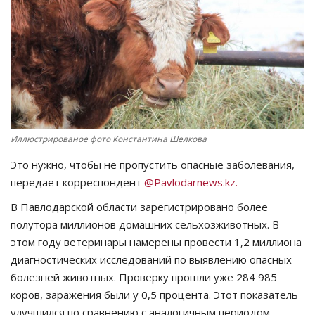
СПОРТ
Чек-лист
РАЗВЛЕЧЕНИЯ
OFFICIAL
Иллюстрированое фото Константина Шелкова
Это нужно, чтобы не пропустить опасные заболевания,
Курултай
передает корреспондент
@Pavlodarnews.kz.
Язык
В Павлодарской области зарегистрировано более
полутора миллионов домашних сельхозживотных. В
Қазақша
Русский
этом году ветеринары намерены провести 1,2 миллиона
диагностических исследований по выявлению опасных
болезней животных. Проверку прошли уже 284 985
коров, заражения были у 0,5 процента. Этот показатель
улучшился по сравнению с аналогичным периодом