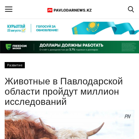
Войти
Регистрация
Главная
Развитие
Обратная связь
Животные в Павлодарской
ПАВЛОДАРСКАЯ ОБЛАСТЬ
области пройдут миллион
исследований
КАЗАХСТАН
МИР
СПЕЦПРОЕКТЫ