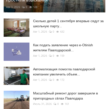
простили взыскания
Авг 3, 2026
0
128
Сколько детей 1 сентября впервые сядут за
школьную парту...
Авг 1, 2026
0
632
Как подать заявление через e-Otinish
жителям Павлодарской...
Авг 1, 2026
0
159
Автоматизация помогла павлодарской
компании увеличить объем...
Авг 1, 2026
0
172
Масштабный ремонт дорог завершили в
пригородных сёлах Павлодара
Июль 31, 2026
0
161