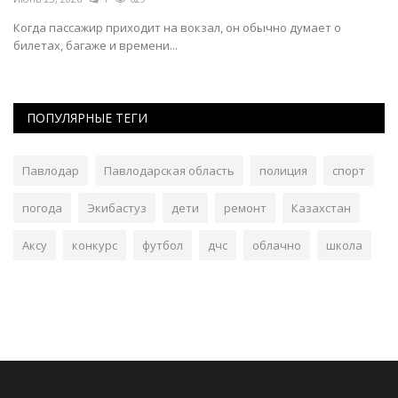
Когда пассажир приходит на вокзал, он обычно думает о
Од
билетах, багаже и времени...
ПОПУЛЯРНЫЕ ТЕГИ
Павлодар
Павлодарская область
полиция
спорт
погода
Экибастуз
дети
ремонт
Казахстан
Аксу
конкурс
футбол
дчс
облачно
школа