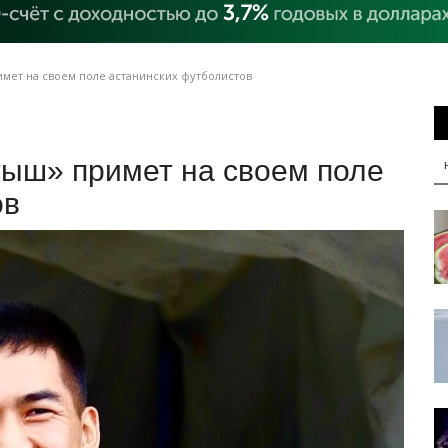
мет на своем поле астанинских футболистов
тыш» примет на своем поле
ов