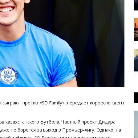
 сыграют против «SD Family», передает корреспондент
в казахстанского футбола. Частный проект Дидара
даже не борется за выход в Премьер-лигу. Однако, на
рной таблице «SD Family» идет на десятом месте,