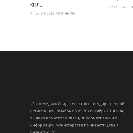
КПЛ...
Апрель 24, 2024
Апрель 4, 2026
0
369
«Ертiс Медиа» Свидетельство о государственной
регистрации: №14564-ИА от 30 сентября 2014 года,
выдано Комитетом связи, информатизации и
информации Министерства по инвестициям и
развитию РК