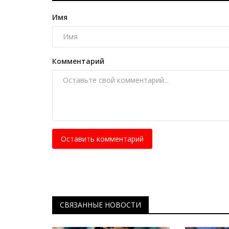
Музыканты и аким Павлодара
сошлись в Counter-Strike c про
Имя
Июль 27, 2026
0
269
Призовой фонд – 30 тысяч долларов – расп
лишь среди профессиональных игроков.
Комментарий
Оставить комментарий
СВЯЗАННЫЕ НОВОСТИ