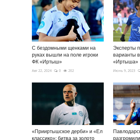
С бездомными щенками на
Эксперты 
руках вышли на поле игроки
варианты 
ФК «Иртыш»
«Иртыша»
Авг 22, 2024
0
202
Июнь 9, 2023
«Прииртышское дерби» и «Ел
Павлодарс
классико»: битва за золото
разгромили