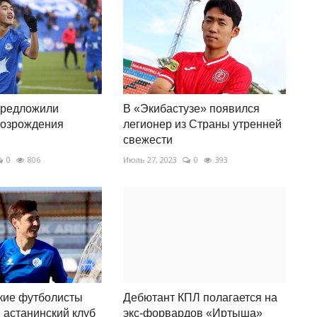
предложили
В «Экибастузе» появился
возрождения
легионер из Страны утренней
свежести
0
806
Июль 27, 2023
0
393
кие футболисты
Дебютант КПЛ полагается на
 астанинский клуб
экс-форвардов «Иртыша»