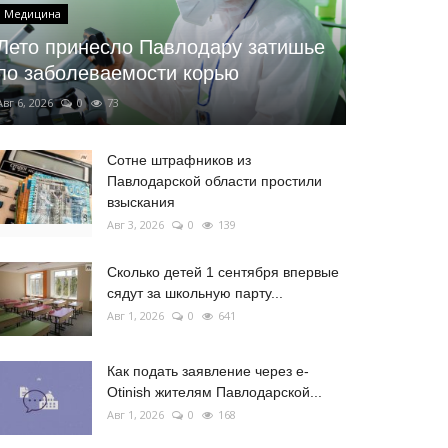
Медицина
Лето принесло Павлодару затишье
по заболеваемости корью
Авг 6, 2026
0
73
Сотне штрафников из
Павлодарской области простили
взыскания
Авг 3, 2026
0
139
Сколько детей 1 сентября впервые
сядут за школьную парту...
Авг 1, 2026
0
641
Как подать заявление через e-
Otinish жителям Павлодарской...
Авг 1, 2026
0
168