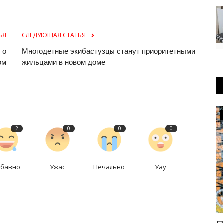
ЬЯ
СЛЕДУЮЩАЯ СТАТЬЯ
 о
Многодетные экибастузцы станут приоритетными
ом
жильцами в новом доме
Происшествия
2
0
0
0
абавно
Ужас
Печально
Уау