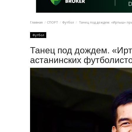
Главная
СПОРТ
Футбол
Танец под дождем. «Иртыш» при
Футбол
Танец под дождем. «Ир
астанинских футболист