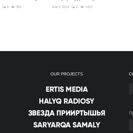
0
586
Янв 3, 2024
0
1425
OUR PROJECTS
С
П