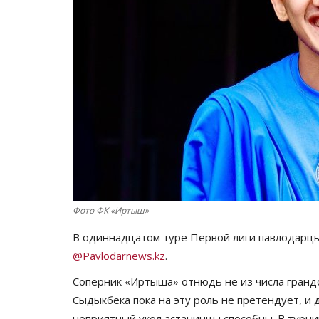
Фото ФК «Иртыш»
В одиннадцатом туре Первой лиги павлодарцы
@Pavlodarnews.kz
.
Соперник «Иртыша» отнюдь не из числа грандо
Сыдыкбека пока на эту роль не претендует, и 
неприятный укол астанинцы способны. В турни