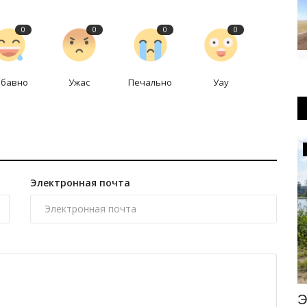
0
0
0
0
абавно
Ужас
Печально
Уау
КАЗАХСТАН
Электронная почта
ил на
МВД предупредило казахстанцев о
Э