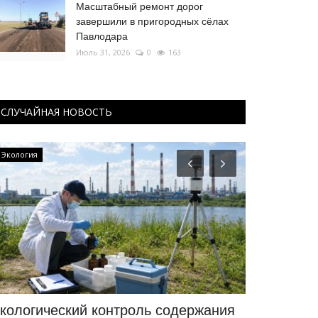
Масштабный ремонт дорог
завершили в пригородных сёлах
Павлодара
Июль 31, 2026
0
163
СЛУЧАЙНАЯ НОВОСТЬ
Экология
РАЗВЛЕЧЕНИЯ
кологический контроль содержания
Павлодарц