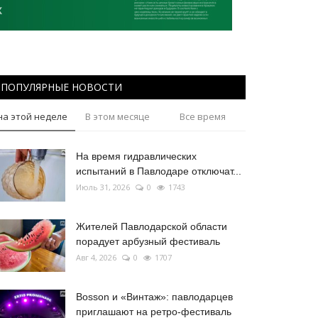
ПОПУЛЯРНЫЕ НОВОСТИ
на этой неделе
В этом месяце
Все время
На время гидравлических
испытаний в Павлодаре отключат...
Июль 31, 2026
0
1743
Жителей Павлодарской области
порадует арбузный фестиваль
Авг 4, 2026
0
1707
Bosson и «Винтаж»: павлодарцев
приглашают на ретро-фестиваль