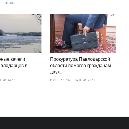
0
409
рные качели
Прокуратура Павлодарской
авлодарцев в
области помогла гражданам
двух...
0
4477
Июнь 27, 2025
0
2223