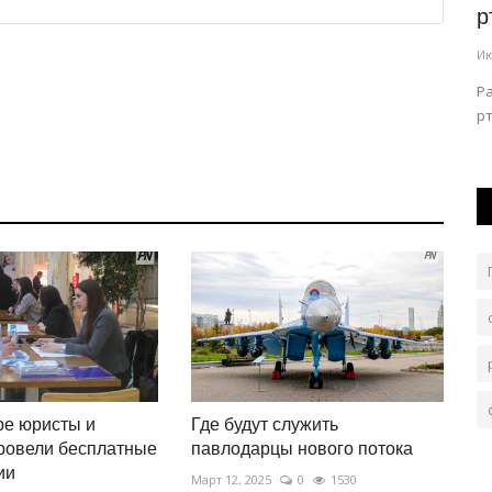
h...
новой схеме инвестиционного...
р
Авг 3, 2026
0
83
Ию
Министерство внутренних дел Казахстана призвало
Р
граждан быть особенно внимательными...
рт
ре юристы и
Где будут служить
ровели бесплатные
павлодарцы нового потока
ии
Март 12, 2025
0
1530