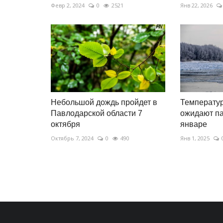
Февр 2, 2024
0
2521
Янв 22, 2026
Небольшой дождь пройдет в
Температу
Павлодарской области 7
ожидают п
октября
январе
Октябрь 7, 2024
0
490
Янв 1, 2025