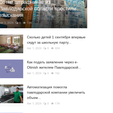
Сотне штрафников из
Павлодарской области простили
взыскания
Авг 3, 2026
0
134
Сколько детей 1 сентября впервые
сядут за школьную парту...
Авг 1, 2026
0
634
Как подать заявление через e-
Otinish жителям Павлодарской...
Авг 1, 2026
0
162
Автоматизация помогла
павлодарской компании увеличить
объем...
Авг 1, 2026
0
174