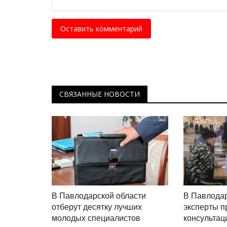
международном турнире Turkis
Март 31, 2026
0
650
Оставить комментарий
По мнению тренера, такие победы – это не
случайность, а итог упорства и терпения.
СВЯЗАННЫЕ НОВОСТИ
В Павлодарской области
В Павлода
отберут десятку лучших
эксперты п
молодых специалистов
консультац