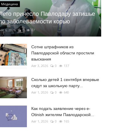
Медицина
Лето принесло Павлодару затишье
по заболеваемости корью
Авг 6, 2026
0
67
Сотне штрафников из
Павлодарской области простили
взыскания
Авг 3, 2026
0
137
Сколько детей 1 сентября впервые
сядут за школьную парту...
Авг 1, 2026
0
640
Как подать заявление через e-
Otinish жителям Павлодарской...
Авг 1, 2026
0
165