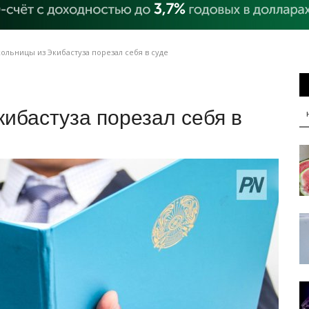
льницы из Экибастуза порезал себя в суде
ибастуза порезал себя в