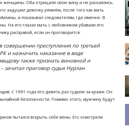
 женщины. Оба отрицали свою вину и не раскаялись.
то задушил девочку ремнём, после того как мать
 Миланы, и показывал следователям, где именно. В
ы. На его глазах мать с любовником убивали его
ику расправой, если он проговорится.
в совершении преступления по третьей
 РК и назначить наказание в виде
выдову также признать виновной и
 – зачитал приговор судья Нурлан
ив. С 1991 года его девять раз судили за кражи. Он
вычайной безопасности. Помимо этого, мужчину будут
динов пытался вскрыть себе вены. Его осмотрели