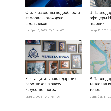
Стали известны подробности
В Павлода
«аморального» дела
офицеры Н
школьников...
гвардии
Ноябрь 13, 2023
0
653
Февр 23, 2024
Как защитить павлодарских
В Павлодар
работников в эпоху
тепловая к
искусственного...
точек
Март 2, 2026
0
106
Сентябрь 17, 2