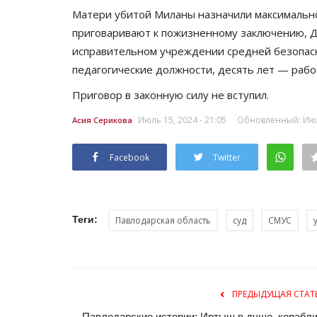
Матери убитой Миланы назначили максимально 
приговаривают к пожизненному заключению, Д
исправительном учреждении средней безопас
педагогические должности, десять лет — рабо
Приговор в законную силу не вступил.
Июль 15, 2024 - 21:05
Обновленный: Июль
Асия Серикова
Facebook
Twitter
Хоккей
Теги:
Павлодарская область
суд
СМУС
ПРЕДЫДУЩАЯ СТАТ
Павлодарские истории: Иртыш в душе, корабли