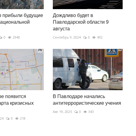
р прибыли будущие
Дождливо будет в
ациональной
Павлодарской области 9
августа
0
2940
Сентябрь 9, 2024
0
492
е появится
В Павлодаре начались
арта кризисных
антитеррористические учения
Авг 19, 2025
0
343
024
0
218