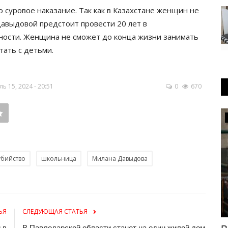
суровое наказание. Так как в Казахстане женщин не
авыдовой предстоит провести 20 лет в
ности. Женщина не сможет до конца жизни занимать
тать с детьми.
 15, 2024 - 20:51
0
670
Медицина
убийство
школьница
Милана Давыдова
ЬЯ
СЛЕДУЮЩАЯ СТАТЬЯ
 в
В Павлодарской области станет на один жилой дом