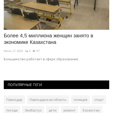
й
Более 4,5 миллиона женщин занято в
Г
экономике Казахстана
т
Июль 27, 2026
0
97
Ию
о
Большинство работает в сфере образования.
За
по
ПОПУЛЯРНЫЕ ТЕГИ
Павлодар
Павлодарская область
полиция
спорт
погода
Экибастуз
дети
ремонт
Казахстан