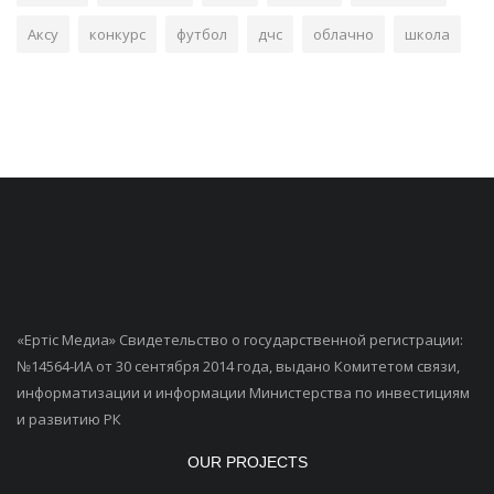
Аксу
конкурс
футбол
дчс
облачно
школа
«Ертiс Медиа» Свидетельство о государственной регистрации:
№14564-ИА от 30 сентября 2014 года, выдано Комитетом связи,
информатизации и информации Министерства по инвестициям
и развитию РК
OUR PROJECTS