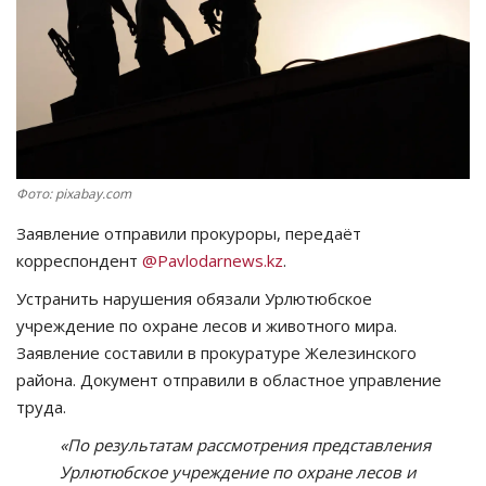
СПОРТ
Чек-лист
РАЗВЛЕЧЕНИЯ
Фото: pixabay.com
OFFICIAL
Заявление отправили прокуроры, передаёт
Курултай
корреспондент
@
Pavlodarnews
.
kz
.
Устранить нарушения обязали Урлютюбское
Язык
учреждение по охране лесов и животного мира.
Заявление составили в прокуратуре Железинского
Қазақша
Русский
района. Документ отправили в областное управление
труда.
«По результатам рассмотрения представления
Урлютюбское учреждение по охране лесов и