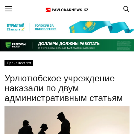
Войти
Регистрация
Главная
Происшествия
Обратная связь
Урлютюбское учреждение
ПАВЛОДАРСКАЯ ОБЛАСТЬ
наказали по двум
административным статьям
КАЗАХСТАН
МИР
СПЕЦПРОЕКТЫ