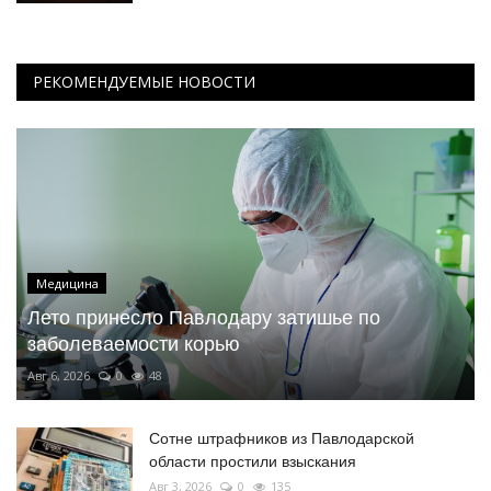
РЕКОМЕНДУЕМЫЕ НОВОСТИ
Медицина
Лето принесло Павлодару затишье по
заболеваемости корью
Авг 6, 2026
0
48
Сотне штрафников из Павлодарской
области простили взыскания
Авг 3, 2026
0
135