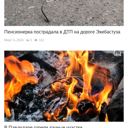
Пенсионерка пострадала в ДТП на дороге Экибастуза
Март 6, 2024
0
322
В Павлодаре горели дачные участки