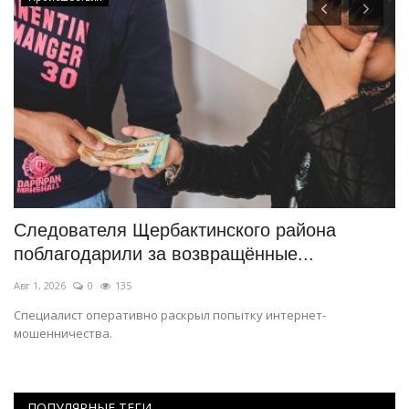
Следователя Щербактинского района
Г
поблагодарили за возвращённые...
Э
Авг 1, 2026
0
135
Ию
Специалист оперативно раскрыл попытку интернет-
Му
мошенничества.
ПОПУЛЯРНЫЕ ТЕГИ