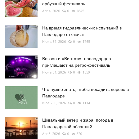
арбузный фестиваль
Авг 4, 2026
0
1845
На время гидравлических испытаний в
Павлодаре отключат...
Июль 31, 2026
0
1765
Bosson и «Винтаж»: павлодарцев
приглашают на ретро-фестиваль
Июль 31, 2026
0
1550
Что нужно знать, чтобы посадить дерево в
Павлодаре
Июль 30, 2026
0
1134
Шквальный ветер и жара: погода в
Павлодарской области 3...
Авг 3, 2026
0
820