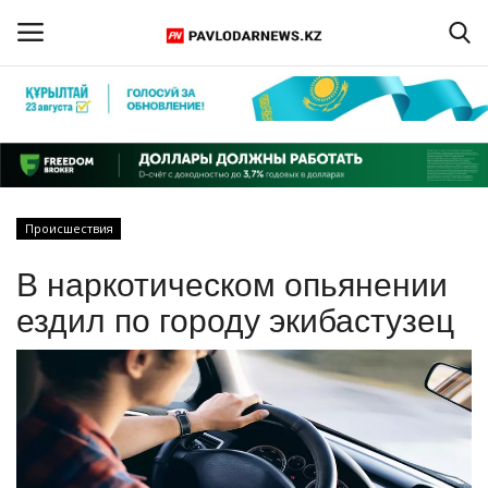
Войти
Регистрация
Главная
Происшествия
Обратная связь
В наркотическом опьянении
ПАВЛОДАРСКАЯ ОБЛАСТЬ
ездил по городу экибастузец
КАЗАХСТАН
МИР
СПЕЦПРОЕКТЫ