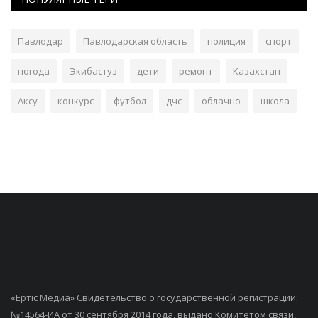
Павлодар
Павлодарская область
полиция
спорт
погода
Экибастуз
дети
ремонт
Казахстан
Аксу
конкурс
футбол
дчс
облачно
школа
«Ертiс Медиа» Свидетельство о государственной регистрации:
№14564-ИА от 30 сентября 2014 года, выдано Комитетом связи,