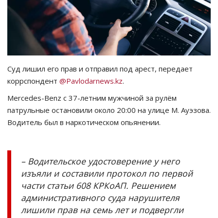
СПОРТ
Чек-лист
РАЗВЛЕЧЕНИЯ
Суд лишил его прав и отправил под арест, передает
коррспондент
@Pavlodarnews.kz
.
OFFICIAL
Mercedes-Benz с 37-летним мужчиной за рулём
патрульные остановили около 20:00 на улице М. Ауэзова.
Курултай
Водитель был в наркотическом опьянении.
Язык
Қазақша
Русский
– Водительское удостоверение у него
изъяли и составили протокол по первой
части статьи 608 КРКоАП. Решением
административного суда нарушителя
лишили прав на семь лет и подвергли