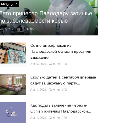
Медицина
Лето принесло Павлодару затишье
по заболеваемости корью
Авг 6, 2026
0
85
Сотне штрафников из
Павлодарской области простили
взыскания
Авг 3, 2026
0
148
Сколько детей 1 сентября впервые
сядут за школьную парту...
Авг 1, 2026
0
642
Как подать заявление через e-
Otinish жителям Павлодарской...
Авг 1, 2026
0
170