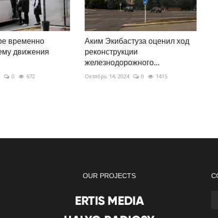
ре временно
Аким Экибастуза оценил ход
ему движения
реконструкции
железнодорожного...
0
672
Октябрь 14, 2024
0
1415
OUR PROJECTS
С