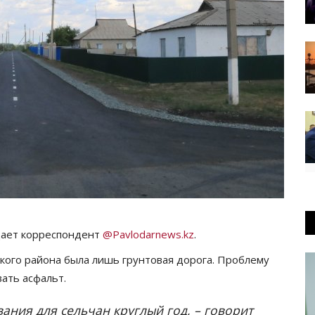
дает корреспондент
@Pavlodarnews.kz
.
кого района была лишь грунтовая дорога. Проблему
вать асфальт.
ания для сельчан круглый год, – говорит