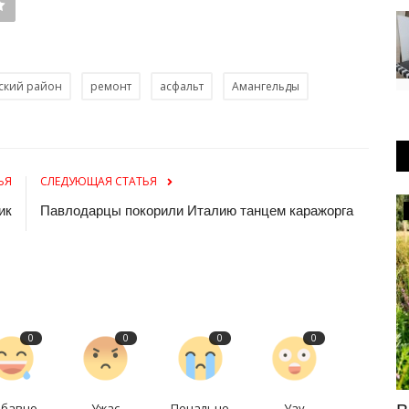
ский район
ремонт
асфальт
Амангельды
ЬЯ
СЛЕДУЮЩАЯ СТАТЬЯ
ик
Павлодарцы покорили Италию танцем каражорга
Медицина
0
0
0
0
абавно
Ужас
Печально
Уау