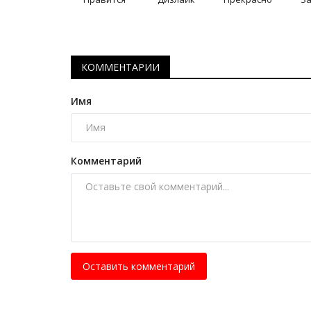
Экибастузцев пригласили на
рождественские гонки
Янв 6, 2026
0
827
КОММЕНТАРИИ
В городе горняков оригинально отметят ре
праздник.
Имя
Комментарий
Оставить комментарий