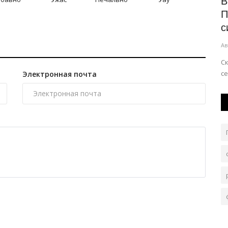
Пациентку из Экибастуза на
В
вертолете доставили в Павлодар
П
с
Авг 6, 2026
0
91
Ав
лигиозный
Экстренная помощь потребовалась 78-летней
женщине.
Ск
се
Электронная почта