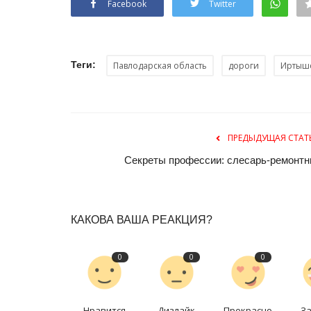
Facebook
Twitter
Теги:
Павлодарская область
дороги
Иртыш
ПРЕДЫДУЩАЯ СТАТ
Секреты профессии: слесарь-ремонтн
Зимний спорт
КАКОВА ВАША РЕАКЦИЯ?
0
0
0
Нравится
Дизлайк
Прекрасно
З