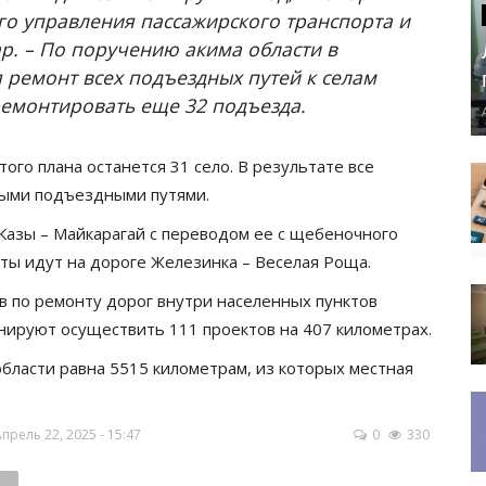
го управления пассажирского транспорта и
. – По поручению акима области в
я ремонт всех подъездных путей к селам
ремонтировать еще 32 подъезда.
ого плана останется 31 село. В результате все
выми подъездными путями.
 Казы – Майкарагай с переводом ее с щебеночного
ты идут на дороге Железинка – Веселая Роща.
в по ремонту дорог внутри населенных пунктов
ланируют осуществить 111 проектов на 407 километрах.
бласти равна 5515 километрам, из которых местная
рель 22, 2025 - 15:47
0
330