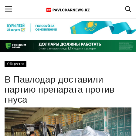
Войти
Регистрация
Главная
Общество
Обратная связь
В Павлодар доставили
ПАВЛОДАРСКАЯ ОБЛАСТЬ
партию препарата против
гнуса
КАЗАХСТАН
МИР
СПЕЦПРОЕКТЫ