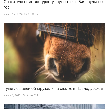
Спасатели помогли туристу спуститься с Баянаульских
гор
Июнь 17, 2024
0
121
Туши лошадей обнаружили на свалке в Павлодарском
Июль 1, 2023
0
321