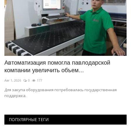
е
Автоматизация помогла павлодарской
В
компании увеличить объем...
П
Авг 1, 2026
0
177
Ию
Для закупа оборудования потребовалась государственная
В 
поддержка.
ПОПУЛЯРНЫЕ ТЕГИ