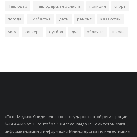
Павлодар
Павлодарская область
полиция
спорт
погода
Экибастуз
дети
ремонт
Казахстан
Аксу
конкурс
футбол
дчс
облачно
школа
«Ертiс Медиа» Свидетельство о государственной регистрации:
№14564-ИА от 30 сентября 2014 года, выдано Комитетом связи,
информатизации и информации Министерства по инвестициям