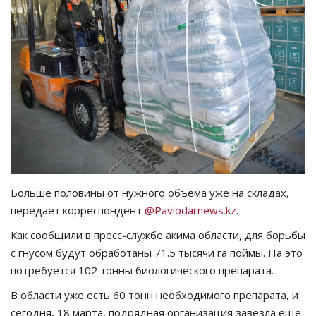
СПОРТ
Чек-лист
РАЗВЛЕЧЕНИЯ
OFFICIAL
Курултай
Больше половины от нужного объема уже на складах,
Язык
передает корреспондент
@Pavlodarnews.kz
.
Қазақша
Русский
Как сообщили в пресс-службе акима области, для борьбы
с гнусом будут обработаны 71.5 тысячи га поймы. На это
потребуется 102 тонны биологического препарата.
В области уже есть 60 тонн необходимого препарата, и
сегодня, 18 марта, подрядная организация завезла еще