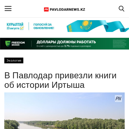
Войти
Регистрация
Главная
Экология
Обратная связь
В Павлодар привезли книги
ПАВЛОДАРСКАЯ ОБЛАСТЬ
об истории Иртыша
КАЗАХСТАН
МИР
СПЕЦПРОЕКТЫ