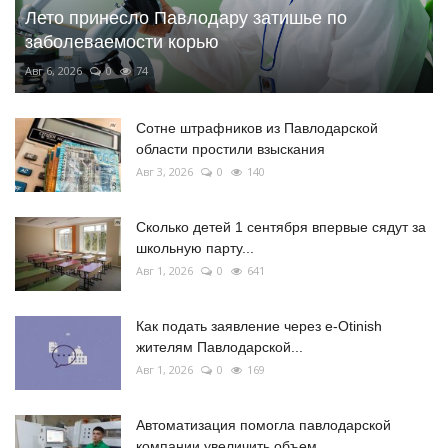
Лето принесло Павлодару затишье по
заболеваемости корью
Авг 6, 2026
0
74
Сотне штрафников из Павлодарской
области простили взыскания
Авг 3, 2026
0
140
Сколько детей 1 сентября впервые сядут за
школьную парту...
Авг 1, 2026
0
641
Как подать заявление через e-Otinish
жителям Павлодарской...
Авг 1, 2026
0
169
Автоматизация помогла павлодарской
компании увеличить объем...