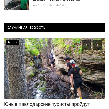
Авг 1, 2026
0
176
СЛУЧАЙНАЯ НОВОСТЬ
Туризм
Юные павлодарские туристы пройдут
Н