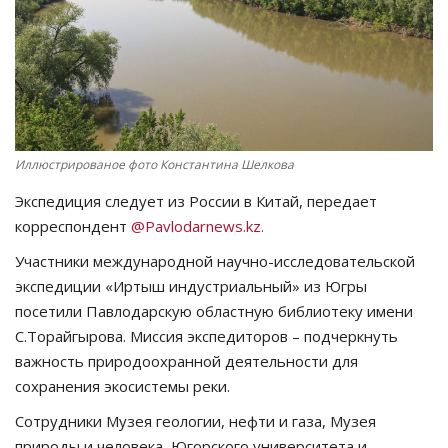
СПОРТ
Чек-лист
РАЗВЛЕЧЕНИЯ
Иллюстрированое фото Константина Шелкова
OFFICIAL
Экспедиция следует из России в Китай, передает
корреспондент
@Pavlodarnews.kz.
Курултай
Участники международной научно-исследовательской
экспедиции «Иртыш индустриальный» из Югры
Язык
посетили Павлодарскую областную библиотеку имени
Қазақша
Русский
С.Торайгырова. Миссия экспедиторов – подчеркнуть
важность природоохранной деятельности для
сохранения экосистемы реки.
Сотрудники Музея геологии, нефти и газа, Музея
природы и человека, Югорского университета и