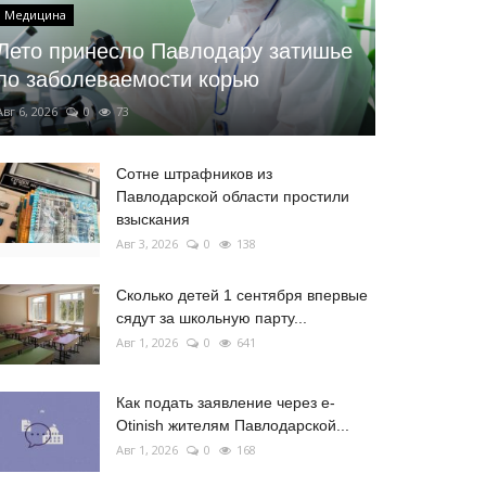
Медицина
Лето принесло Павлодару затишье
по заболеваемости корью
Авг 6, 2026
0
73
Сотне штрафников из
Павлодарской области простили
взыскания
Авг 3, 2026
0
138
Сколько детей 1 сентября впервые
сядут за школьную парту...
Авг 1, 2026
0
641
Как подать заявление через e-
Otinish жителям Павлодарской...
Авг 1, 2026
0
168