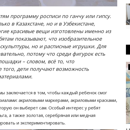
тям программу росписи по ганчу или гипсу.
ько в Казахстане, но и в Узбекистане,
огие красивые вещи изготовлены именно из
ебятам показывают, что изобразительное
и скульптуры, но и расписные игрушки. Для
вательно, потому что среди фигурок есть
лошадки – словом, всё то, что
Происшествия
е того, дети получают возможность
материалами.
мы заключается в том, чтобы каждый ребенок смог
иалами: акриловыми маркерами, акриловыми красками,
торую он выберет сам. Особый интерес у ребят
га, а также золотая, серебряная или медная
ировать и экспериментировать.