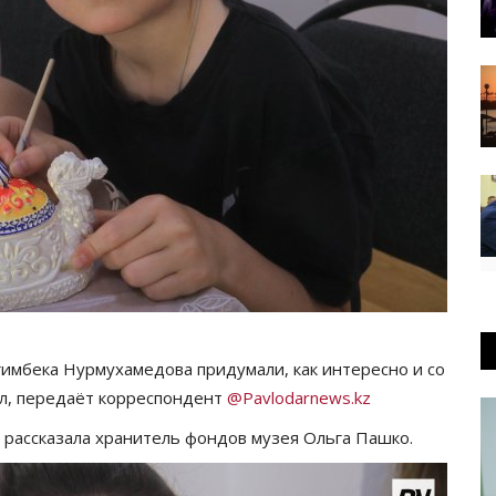
имбека Нурмухамедова придумали, как интересно и со
ул, передаёт корреспондент
@Pavlodarnews.kz
 рассказала хранитель фондов музея Ольга Пашко.