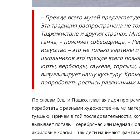
– Прежде всего музей предлагает де
Эта традиция распространена не тол
Таджикистане и других странах. Мн
ганча, – поясняет собеседница. – Р
искусство – это не только картины 
школьников это прежде всего позна
юрты, верблюды, саукеле, торсыки, 
Чек-лист
визуализирует нашу культуру. Кром
попробовать роспись различными 
По словам Ольги Пашко, главная идея програм
поработать с разными художественными матер
гуашью. Причем в той последовательности, ко
вызывает поталь – серебряная или медная фоль
акриловые краски – так дети начинают фантаз