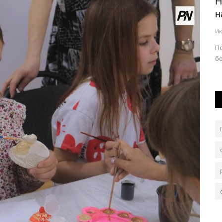
третили
Павлодарские спасатели помогли
Н
трёхлетнему ребенку
н
Авг 3, 2026
0
129
Ию
 появление
Им понадобились слесарные щипцы.
П
.
б