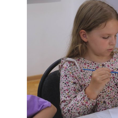
Чек-лист: что делать, если вс
диких животных
Март 3, 2026
0
1676
В последнее время павлодарцы наблюдают
диких животных в городе. Уже встречались..