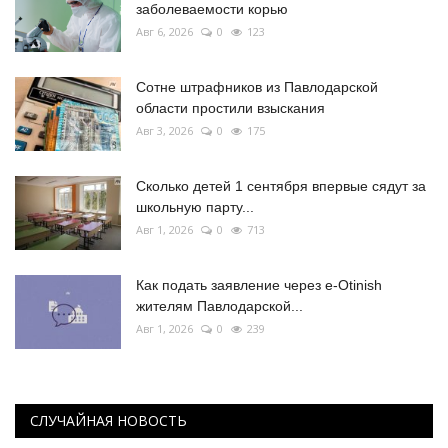
заболеваемости корью
Авг 6, 2026
0
123
Сотне штрафников из Павлодарской
области простили взыскания
Авг 3, 2026
0
175
Сколько детей 1 сентября впервые сядут за
школьную парту...
Авг 1, 2026
0
713
Как подать заявление через e-Otinish
жителям Павлодарской...
Авг 1, 2026
0
239
СЛУЧАЙНАЯ НОВОСТЬ