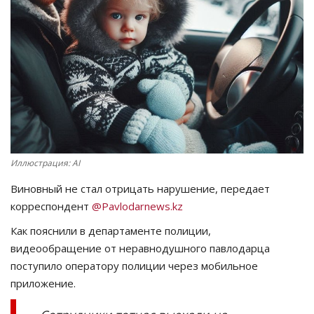
СПОРТ
Чек-лист
РАЗВЛЕЧЕНИЯ
OFFICIAL
Иллюстрация: AI
Курултай
Виновный не стал отрицать нарушение, передает
Язык
корреспондент
@Pavlodarnews.kz
Қазақша
Русский
Как пояснили в департаменте полиции,
видеообращение от неравнодушного павлодарца
поступило оператору полиции через мобильное
приложение.