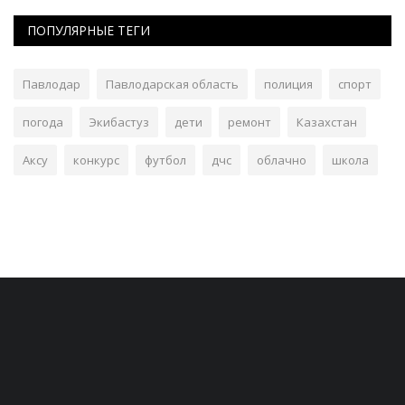
ПОПУЛЯРНЫЕ ТЕГИ
Павлодар
Павлодарская область
полиция
спорт
погода
Экибастуз
дети
ремонт
Казахстан
Аксу
конкурс
футбол
дчс
облачно
школа