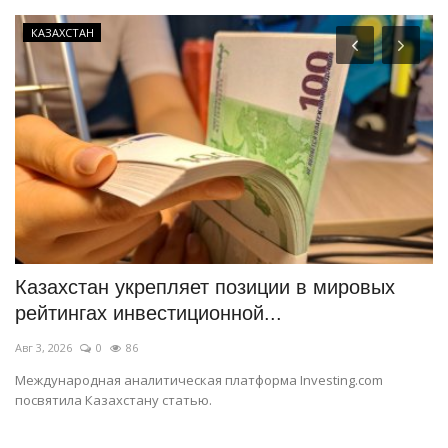
КАЗАХСТАН
Казахстан укрепляет позиции в мировых
П
рейтингах инвестиционной...
с
Авг 3, 2026
0
86
Ав
Международная аналитическая платформа Investing.com
За
посвятила Казахстану статью.
из