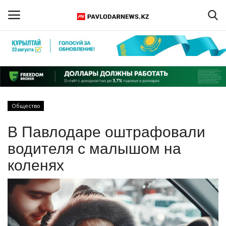
Войти
Регистрация
Главная
Общество
Обратная связь
В Павлодаре оштрафовали
ПАВЛОДАРСКАЯ ОБЛАСТЬ
водителя с малышом на
коленях
КАЗАХСТАН
МИР
СПЕЦПРОЕКТЫ