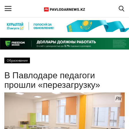
Войти
Регистрация
Главная
Образование
Обратная связь
В Павлодаре педагоги
ПАВЛОДАРСКАЯ ОБЛАСТЬ
прошли «перезагрузку»
КАЗАХСТАН
МИР
СПЕЦПРОЕКТЫ