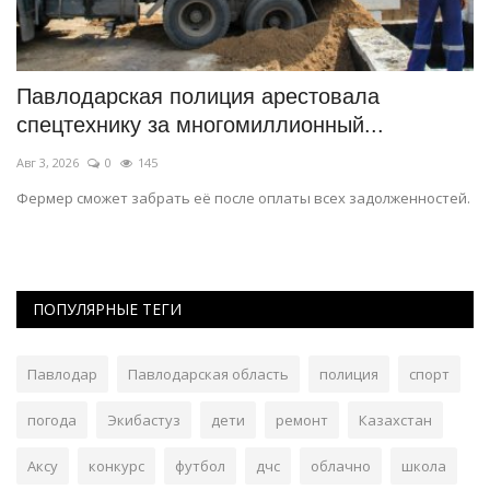
Павлодарская полиция арестовала
В
спецтехнику за многомиллионный...
с
Авг 3, 2026
0
145
Ию
Фермер сможет забрать её после оплаты всех задолженностей.
Ег
ПОПУЛЯРНЫЕ ТЕГИ
Павлодар
Павлодарская область
полиция
спорт
погода
Экибастуз
дети
ремонт
Казахстан
Аксу
конкурс
футбол
дчс
облачно
школа