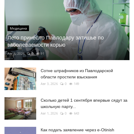
Медицина
Лето принесло Павлодару затишье по
заболеваемости корью
Авг 6, 2026
0
91
Сотне штрафников из Павлодарской
области простили взыскания
Авг 3, 2026
0
149
Сколько детей 1 сентября впервые сядут за
школьную парту...
Авг 1, 2026
0
643
Как подать заявление через e-Otinish