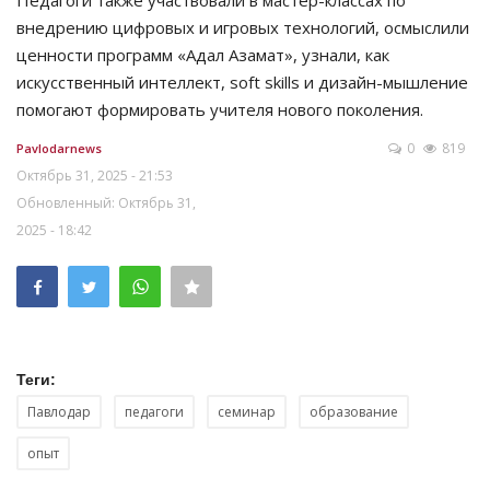
Педагоги также участвовали в мастер-классах по
внедрению цифровых и игровых технологий, осмыслили
ценности программ «Адал Азамат», узнали, как
искусственный интеллект, soft skills и дизайн-мышление
помогают формировать учителя нового поколения.
0
819
Pavlodarnews
Октябрь 31, 2025 - 21:53
Обновленный: Октябрь 31,
2025 - 18:42
Теги:
Павлодар
педагоги
семинар
образование
опыт