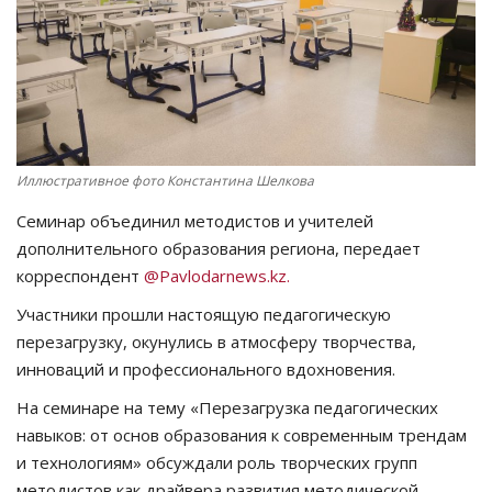
СПОРТ
Чек-лист
РАЗВЛЕЧЕНИЯ
Иллюстративное фото Константина Шелкова
OFFICIAL
Семинар объединил методистов и учителей
дополнительного образования региона, передает
Курултай
корреспондент
@Pavlodarnews.kz.
Участники прошли настоящую педагогическую
Язык
перезагрузку, окунулись в атмосферу творчества,
Қазақша
Русский
инноваций и профессионального вдохновения.
На семинаре на тему «Перезагрузка педагогических
навыков: от основ образования к современным трендам
и технологиям» обсуждали роль творческих групп
методистов как драйвера развития методической